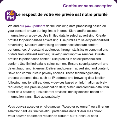
Continuer sans accepter
Le respect de votre vie privée est notre priorité
We and
our (447) partners
do the following data processing based on
your consent and/or our legitimate interest: Store and/or access
information on a device; Use limited data to select advertising; Create
profiles for personalised advertising; Use profiles to select personalised
advertising; Measure advertising performance; Measure content
Cette Dijonnaise publie un livre
performance; Understand audiences through statistics or combinations
of data from different sources; Develop and improve services; Create
et partage son expérience dans
profiles to personalise content; Use profiles to select personalised
la mode
content; Use limited data to select content; Ensure security, prevent and
detect fraud, and fix errors; Deliver and present advertising and content;
Save and communicate privacy choices. These technologies may
process personal data such as IP address and browsing data to offer
Isabelle Givelet a créé une
following functionalities: Identify devices based on information actively
association baptisée « Handi Ange
requested; Use precise geolocation data; Match and combine data from
other data sources; Link different devices; Identify devices based on
» pour valoriser les personnes en
information transmitted automatically.
situation de handicap. Elle vient de
Vous pouvez accepter en cliquant sur "Accepter et fermer", ou affiner en
publier un livre pour partager cette
sélectionnant les finalités et/ou partenaires dans "Gérer mes choix".
expérience.
Vous pouvez également refuser en cliquant sur "Continuer sans