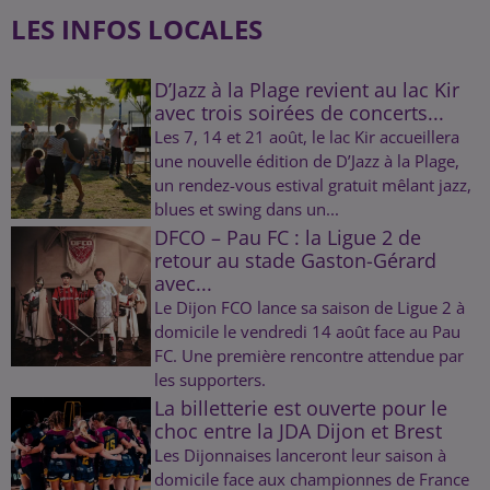
LES INFOS LOCALES
D’Jazz à la Plage revient au lac Kir
avec trois soirées de concerts...
Les 7, 14 et 21 août, le lac Kir accueillera
une nouvelle édition de D’Jazz à la Plage,
un rendez-vous estival gratuit mêlant jazz,
blues et swing dans un...
DFCO – Pau FC : la Ligue 2 de
retour au stade Gaston-Gérard
avec...
Le Dijon FCO lance sa saison de Ligue 2 à
domicile le vendredi 14 août face au Pau
FC. Une première rencontre attendue par
les supporters.
La billetterie est ouverte pour le
choc entre la JDA Dijon et Brest
Les Dijonnaises lanceront leur saison à
domicile face aux championnes de France