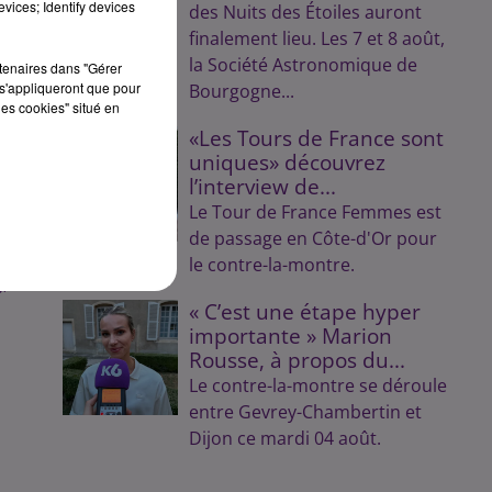
vices; Identify devices
des Nuits des Étoiles auront
finalement lieu. Les 7 et 8 août,
la Société Astronomique de
rtenaires dans "Gérer
s'appliqueront que pour
Bourgogne...
les cookies" situé en
«Les Tours de France sont
uniques» découvrez
l’interview de...
et
Le Tour de France Femmes est
de passage en Côte-d'Or pour
le contre-la-montre.
,
« C’est une étape hyper
importante » Marion
Rousse, à propos du...
Le contre-la-montre se déroule
entre Gevrey-Chambertin et
Dijon ce mardi 04 août.