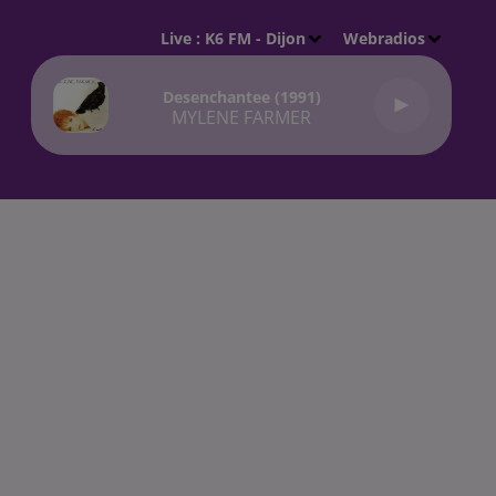
Live :
K6 FM - Dijon
Webradios
Desenchantee (1991)
MYLENE FARMER