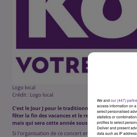
Logo local
Crédit :
Logo local
We and
our (447) partn
access information on a 
C'est le Jour J pour le traditionnel concert de rentré
select personalised ad
fêter la fin des vacances et le retour des étudiant
statistics or combinatio
mais qui sera cette année sous haute sécurité. Inf
profiles to select person
Deliver and present adv
Si l'organisation de ce concert en lui-même ne change 
data such as IP address 