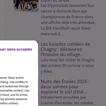
Les Dijonnaises lanceront leur
saison à domicile face aux
championnes de France dans
une affiche déjà très attendue.
La JDA Handball reçoit Brest
mercredi 2...
Les balades contées de
Chagny : découvrez
uer sans accepter
l'histoire du village...
Lulu vous fait visiter le Chagny
des années 30 comme si vous
y étiez.
erest: Store and/or
Nuits des Étoiles 2026 :
tising; Use profiles to
deux soirées pour
tand audiences through
personalise content; Use
explorer le ciel d’été...
 fraud, and fix errors;
Initialement annulées par
 may process personal
crainte d’incendie, les soirées
mation actively