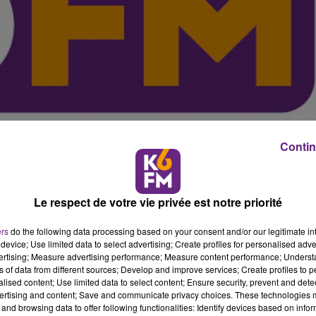
Contin
Le respect de votre vie privée est notre priorité
ers
do the following data processing based on your consent and/or our legitimate int
device; Use limited data to select advertising; Create profiles for personalised adver
e organisée par la Ville de Dijon en centre-ville, afin de
vertising; Measure advertising performance; Measure content performance; Unders
s. Un évenement musical autour d'Hubert Félix Thiéfaine,
ns of data from different sources; Develop and improve services; Create profiles to 
os pratiques et programme.
alised content; Use limited data to select content; Ensure security, prevent and detect
ertising and content; Save and communicate privacy choices. These technologies
pas (toujours une scène principale sur la place de la
and browsing data to offer following functionalities: Identify devices based on infor