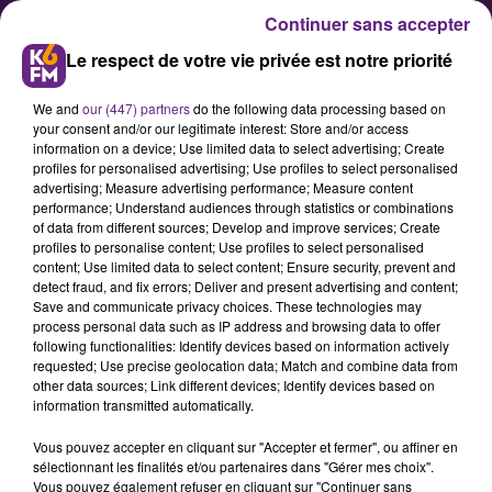
Continuer sans accepter
Le respect de votre vie privée est notre priorité
We and
our (447) partners
do the following data processing based on
your consent and/or our legitimate interest: Store and/or access
information on a device; Use limited data to select advertising; Create
profiles for personalised advertising; Use profiles to select personalised
advertising; Measure advertising performance; Measure content
Côte-d'Or : les Sarkozystes
performance; Understand audiences through statistics or combinations
of data from different sources; Develop and improve services; Create
réunis à Beaune autour d'Eric
profiles to personalise content; Use profiles to select personalised
Ciotti
content; Use limited data to select content; Ensure security, prevent and
detect fraud, and fix errors; Deliver and present advertising and content;
Save and communicate privacy choices. These technologies may
process personal data such as IP address and browsing data to offer
Le comité de soutien de Nicolas
following functionalities: Identify devices based on information actively
Sarkozy en Côte-d'Or a invité ce
requested; Use precise geolocation data; Match and combine data from
other data sources; Link different devices; Identify devices based on
mardi 8 novembre à Beaune le
information transmitted automatically.
porte-parole de la campagne de
Vous pouvez accepter en cliquant sur "Accepter et fermer", ou affiner en
Nicolas Sarkozy, Eric Ciotti, pour
sélectionnant les finalités et/ou partenaires dans "Gérer mes choix".
une réunion publique de soutien à
Vous pouvez également refuser en cliquant sur "Continuer sans