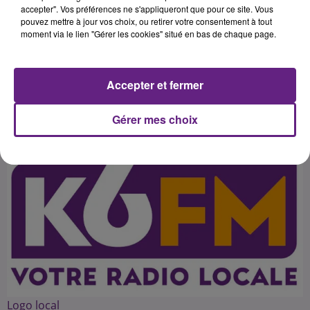
l'ancien président de la République
accepter". Vos préférences ne s'appliqueront que pour ce site. Vous
pouvez mettre à jour vos choix, ou retirer votre consentement à tout
dans le cadre de l'éléction des
moment via le lien "Gérer les cookies" situé en bas de chaque page.
primaires et de la présidentielle de
Accepter et fermer
Publié : 7 novembre 2016 à 11h27 par 45
Gérer mes choix
Logo local