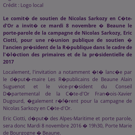
Crédit :
Logo local
Le comit� de soutien de Nicolas Sarkozy en C�te-
d'Or a invit� ce mardi 8 novembre � Beaune le
porte-parole de la campagne de Nicolas Sarkozy, Eric
Ciotti, pour une r�union publique de soutien �
l'ancien pr�sident de la R�publique dans le cadre de
l'�l�ction des primaires et de la pr�sidentielle de
2017
Localement, l'invitation a notamment �t� lanc�e par
le d�put�-maire Les R�publicains de Beaune Alain
Suguenot et le vice-pr�sident du Conseil
D�partemental de la C�te-d'Or Fran�ois-Xavier
Dugourd, �galement r�f�rent pour la campagne de
Nicolas Sarkozy en C�te-d'Or.
Eric Ciotti, d�put� des Alpes-Maritime et porte parole,
sera donc Mardi 8 novembre 2016 � 19h30, Porte Marie
de Bourgogne � Beaune.