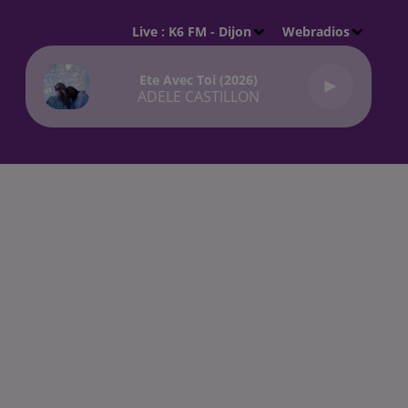
Live :
K6 FM - Dijon
Webradios
Ete Avec Toi (2026)
ADELE CASTILLON