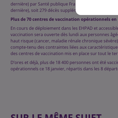
dernière) par Santé publique France, 1 741 dans les é
dernière), soit 279 décès supplémentaires sur la dern
Plus de 70 centres de vaccination opérationnels 
En cours de déploiement dans les EHPAD et accessible 
vaccination sera ouverte dès lundi aux personnes âgées
haut risque (cancer, maladie rénale chronique sévère)
compte-tenu des contraintes liées aux caractéristiques
des centres de vaccination mis en place sur tout le terr
D’ores et déjà, plus de 18 400 personnes ont été vacc
opérationnels ce 18 janvier, répartis dans les 8 dépa
SUR LE MÊME SUJET