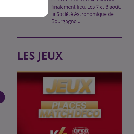
finalement lieu. Les 7 et 8 août,
la Société Astronomique de
Bourgogne...
LES JEUX