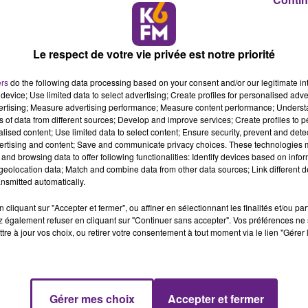
Le respect de votre vie privée est notre priorité
ers
do the following data processing based on your consent and/or our legitimate int
device; Use limited data to select advertising; Create profiles for personalised adver
vertising; Measure advertising performance; Measure content performance; Unders
ns of data from different sources; Develop and improve services; Create profiles to 
es 7 derniers jours autour de 275/100 000 en population
alised content; Use limited data to select content; Ensure security, prevent and detect
ns. Le taux de positivité des tests, de l’ordre de 9% comme 
ertising and content; Save and communicate privacy choices. These technologies
 toujours active de la COVID-19 sur le territoire.
and browsing data to offer following functionalities: Identify devices based on infor
eolocation data; Match and combine data from other data sources; Link different de
gogne-Franche-Comté n’est cependant pas confrontée à un
nsmitted automatically.
gence Régionale de Santé salue les efforts de l’ensemble de l
cliquant sur "Accepter et fermer", ou affiner en sélectionnant les finalités et/ou pa
e prévention. La situation épidémique demeurant très fragil
 également refuser en cliquant sur "Continuer sans accepter". Vos préférences ne 
culation du virus.
tre à jour vos choix, ou retirer votre consentement à tout moment via le lien "Gérer 
ent sur les hôpitaux de la région dont les équipes font face
tivité (plus de 1 800 personnes hospitalisées pour des
egistrent en moyenne près de 10 entrées par jour dans les
Gérer mes choix
Accepter et fermer
ont recensés en établissements de santé (2 812 la semaine