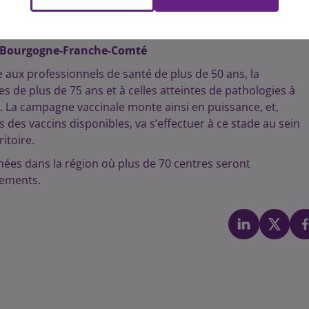
tablissements médico-sociaux de la région (1 600 la semaine
ière période de 7 jours.
en Bourgogne-Franche-Comté
aux professionnels de santé de plus de 50 ans, la
 de plus de 75 ans et à celles atteintes de pathologies à
. La campagne vaccinale monte ainsi en puissance, et,
 des vaccins disponibles, va s’effectuer à ce stade au sein
itoire.
inées dans la région où plus de 70 centres seront
rtements.