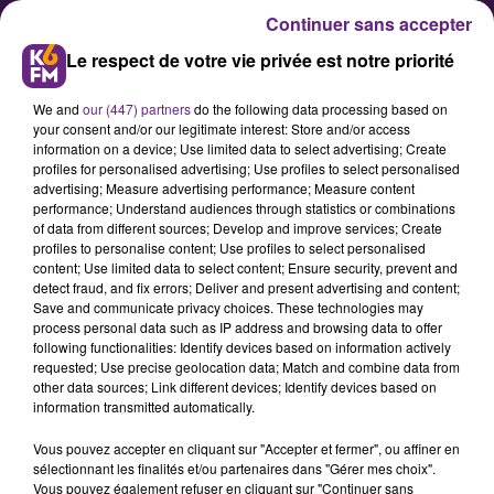
Continuer sans accepter
Le respect de votre vie privée est notre priorité
We and
our (447) partners
do the following data processing based on
your consent and/or our legitimate interest: Store and/or access
information on a device; Use limited data to select advertising; Create
profiles for personalised advertising; Use profiles to select personalised
advertising; Measure advertising performance; Measure content
Décidément, le soleil nous
performance; Understand audiences through statistics or combinations
of data from different sources; Develop and improve services; Create
nargue encore
profiles to personalise content; Use profiles to select personalised
content; Use limited data to select content; Ensure security, prevent and
detect fraud, and fix errors; Deliver and present advertising and content;
Alors que le confinement se
Save and communicate privacy choices. These technologies may
process personal data such as IP address and browsing data to offer
poursuit, Météo France annonce
following functionalities: Identify devices based on information actively
encore un temps très ensoleillé
requested; Use precise geolocation data; Match and combine data from
other data sources; Link different devices; Identify devices based on
pour toute cette semaine en Côte
information transmitted automatically.
d’Or.
Vous pouvez accepter en cliquant sur "Accepter et fermer", ou affiner en
sélectionnant les finalités et/ou partenaires dans "Gérer mes choix".
Vous pouvez également refuser en cliquant sur "Continuer sans