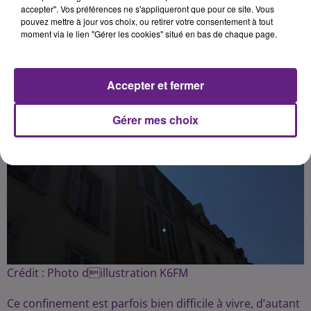
Publié : 14 avril 2020 à 10h10 par Fabrice Aubry
accepter". Vos préférences ne s'appliqueront que pour ce site. Vous
pouvez mettre à jour vos choix, ou retirer votre consentement à tout
moment via le lien "Gérer les cookies" situé en bas de chaque page.
Accepter et fermer
Gérer mes choix
Crédit :
Photo dillustration K6FM
Ce confinement est parfois bien difficile à vivre, d’autant