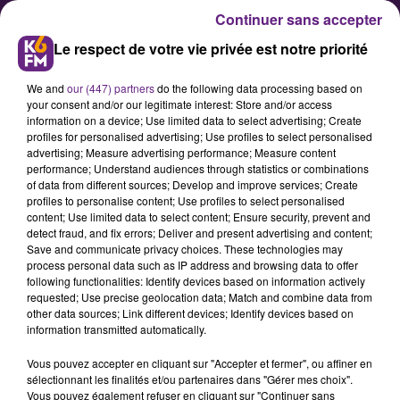
Continuer sans accepter
Le respect de votre vie privée est notre priorité
We and
our (447) partners
do the following data processing based on
your consent and/or our legitimate interest: Store and/or access
information on a device; Use limited data to select advertising; Create
profiles for personalised advertising; Use profiles to select personalised
advertising; Measure advertising performance; Measure content
Deux Côte d’Oriens vont partir
performance; Understand audiences through statistics or combinations
of data from different sources; Develop and improve services; Create
en balade en tracteur-roulotte
profiles to personalise content; Use profiles to select personalised
content; Use limited data to select content; Ensure security, prevent and
detect fraud, and fix errors; Deliver and present advertising and content;
Deux retraités ont le projet de
Save and communicate privacy choices. These technologies may
process personal data such as IP address and browsing data to offer
partir de Côte d’Or fin mai / début
following functionalities: Identify devices based on information actively
juin pour un périple en tracteur-
requested; Use precise geolocation data; Match and combine data from
other data sources; Link different devices; Identify devices based on
roulotte, direction le nord de la
information transmitted automatically.
France.
Vous pouvez accepter en cliquant sur "Accepter et fermer", ou affiner en
sélectionnant les finalités et/ou partenaires dans "Gérer mes choix".
Vous pouvez également refuser en cliquant sur "Continuer sans