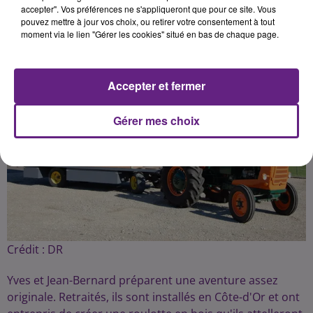
Publié : 7 avril 2019 à 12h00 par la rédaction
accepter". Vos préférences ne s'appliqueront que pour ce site. Vous
pouvez mettre à jour vos choix, ou retirer votre consentement à tout
moment via le lien "Gérer les cookies" situé en bas de chaque page.
Accepter et fermer
Gérer mes choix
Crédit :
DR
Yves et Jean-Bernard préparent une aventure assez
originale. Retraités, ils sont installés en Côte-d'Or et ont