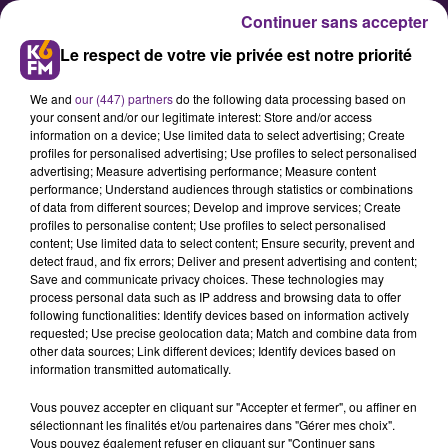
Continuer sans accepter
Le respect de votre vie privée est notre priorité
We and
our (447) partners
do the following data processing based on
your consent and/or our legitimate interest: Store and/or access
information on a device; Use limited data to select advertising; Create
profiles for personalised advertising; Use profiles to select personalised
advertising; Measure advertising performance; Measure content
DFCO/Girondins de Bordeaux :
performance; Understand audiences through statistics or combinations
of data from different sources; Develop and improve services; Create
La billeterie est ouverte
profiles to personalise content; Use profiles to select personalised
content; Use limited data to select content; Ensure security, prevent and
detect fraud, and fix errors; Deliver and present advertising and content;
Le samedi 24 août (20h00) se profile
Save and communicate privacy choices. These technologies may
process personal data such as IP address and browsing data to offer
le deuxième rendez-vous de la
following functionalities: Identify devices based on information actively
saison au stade Gaston-Gérard.
requested; Use precise geolocation data; Match and combine data from
other data sources; Link different devices; Identify devices based on
information transmitted automatically.
Publié : 14 août 2019 à 5h00 par Franck PELLOUX
Vous pouvez accepter en cliquant sur "Accepter et fermer", ou affiner en
sélectionnant les finalités et/ou partenaires dans "Gérer mes choix".
Vous pouvez également refuser en cliquant sur "Continuer sans