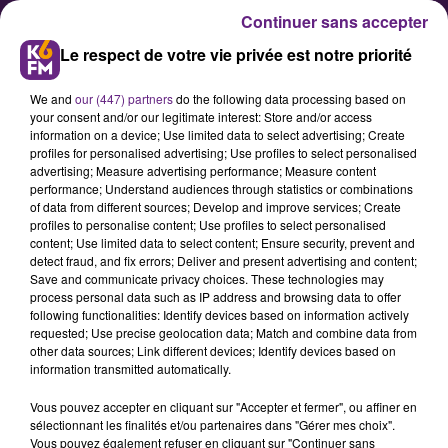
Continuer sans accepter
Le respect de votre vie privée est notre priorité
We and
our (447) partners
do the following data processing based on
your consent and/or our legitimate interest: Store and/or access
information on a device; Use limited data to select advertising; Create
profiles for personalised advertising; Use profiles to select personalised
advertising; Measure advertising performance; Measure content
DFCO - Tours : Le groupe
performance; Understand audiences through statistics or combinations
of data from different sources; Develop and improve services; Create
dijonnais
profiles to personalise content; Use profiles to select personalised
content; Use limited data to select content; Ensure security, prevent and
detect fraud, and fix errors; Deliver and present advertising and content;
Ce vendredi 26 février, &nbsp;le
Save and communicate privacy choices. These technologies may
process personal data such as IP address and browsing data to offer
leader dijonnais reçoit le Tours FC
following functionalities: Identify devices based on information actively
(9e) au stade Gaston-Gérard pour le
requested; Use precise geolocation data; Match and combine data from
other data sources; Link different devices; Identify devices based on
compte de la 28ème journée de
information transmitted automatically.
Ligue 2. Pour décrocher les 3 points
Vous pouvez accepter en cliquant sur "Accepter et fermer", ou affiner en
après deux matchs nuls
sélectionnant les finalités et/ou partenaires dans "Gérer mes choix".
consécutifs, Olivier Dall'Oglio a
Vous pouvez également refuser en cliquant sur "Continuer sans