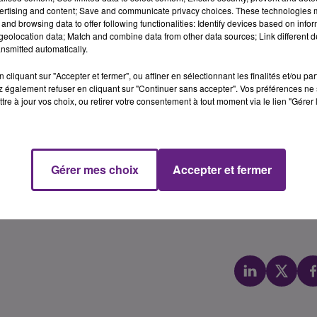
ertising and content; Save and communicate privacy choices. These technologies
and browsing data to offer following functionalities: Identify devices based on infor
eolocation data; Match and combine data from other data sources; Link different de
nsmitted automatically.
ffe et inciter les métropoles à répondre et trouver des
bjectif du site Acontrecorps.com qui s’est associé cette an
cliquant sur "Accepter et fermer", ou affiner en sélectionnant les finalités et/ou pa
nuel de la malbouffe.
 également refuser en cliquant sur "Continuer sans accepter". Vos préférences ne 
tre à jour vos choix, ou retirer votre consentement à tout moment via le lien "Gérer 
uration rapide les plus importantes au sein des 32 plus
t l’enseigne la plus représentée.
isté à la crise sanitaire, notamment grâce aux livraisons à
ure.
Gérer mes choix
Accepter et fermer
let du site Acontrecorps.com :
ment-malbouffe-2021-limpact-de-la-pandemie-sur-les-