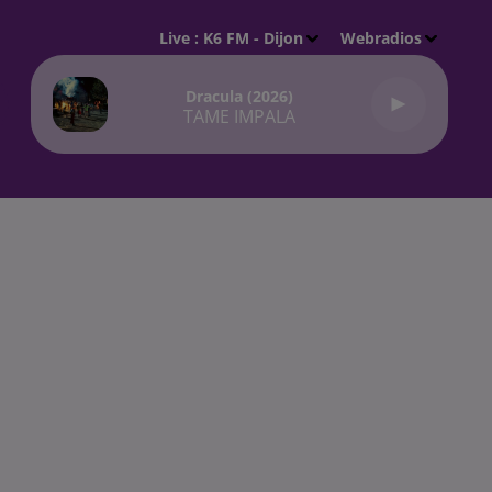
Live :
K6 FM - Dijon
Webradios
Dracula (2026)
TAME IMPALA