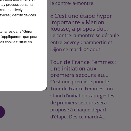
le contre-la-montre.
 may process personal
mation actively
« C’est une étape hyper
vices; Identify devices
importante » Marion
Rousse, à propos du...
née
rtenaires dans "Gérer
Le contre-la-montre se déroule
s'appliqueront que pour
les cookies" situé en
entre Gevrey-Chambertin et
Dijon ce mardi 04 août.
Tour de France Femmes :
une initiation aux
premiers secours au...
C’est une première pour le
Tour de France Femmes : un
stand d’initiations aux gestes
de premiers secours sera
proposé à chaque départ
d’étape. Dès ce mardi 4...