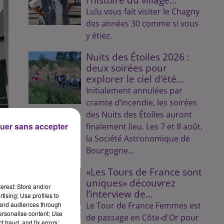
Lulu vous fait visiter le Chagny
des années 30 comme si vous
y étiez.
Nuits des Étoiles 2026 :
deux soirées pour
explorer le ciel d’été...
Initialement annulées par
crainte d’incendie, les soirées
des Nuits des Étoiles auront
uer sans accepter
finalement lieu. Les 7 et 8 août,
la Société Astronomique de
Bourgogne...
«Les Tours de France sont
uniques» découvrez
erest: Store and/or
l’interview de...
tising; Use profiles to
tand audiences through
Le Tour de France Femmes est
personalise content; Use
de passage en Côte-d'Or pour
 fraud, and fix errors;