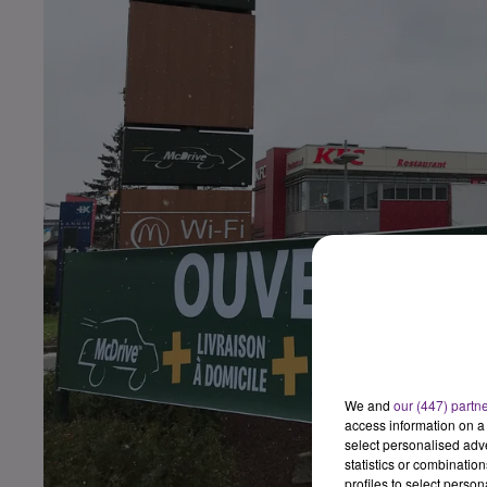
We and
our (447) partn
access information on a 
select personalised ad
statistics or combinatio
profiles to select person