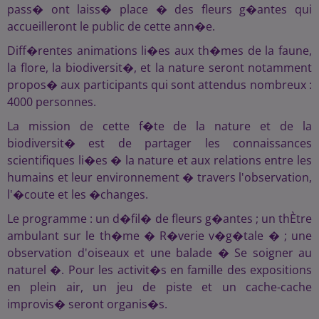
pass� ont laiss� place � des fleurs g�antes qui
accueilleront le public de cette ann�e.
Diff�rentes animations li�es aux th�mes de la faune,
la flore, la biodiversit�, et la nature seront notamment
propos� aux participants qui sont attendus nombreux :
4000 personnes.
La mission de cette f�te de la nature et de la
biodiversit� est de partager les connaissances
scientifiques li�es � la nature et aux relations entre les
humains et leur environnement � travers l'observation,
l'�coute et les �changes.
Le programme : un d�fil� de fleurs g�antes ; un thÈtre
ambulant sur le th�me � R�verie v�g�tale � ; une
observation d'oiseaux et une balade � Se soigner au
naturel �. Pour les activit�s en famille des expositions
en plein air, un jeu de piste et un cache-cache
improvis� seront organis�s.