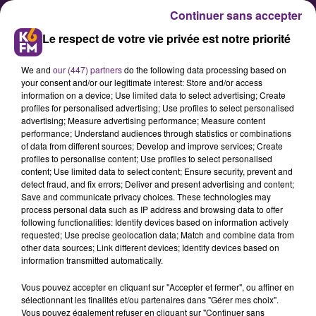
Continuer sans accepter
Le respect de votre vie privée est notre priorité
We and
our (447) partners
do the following data processing based on
your consent and/or our legitimate interest: Store and/or access
information on a device; Use limited data to select advertising; Create
profiles for personalised advertising; Use profiles to select personalised
advertising; Measure advertising performance; Measure content
Dijon fête la nature ce dimanche
performance; Understand audiences through statistics or combinations
of data from different sources; Develop and improve services; Create
22 mai !
profiles to personalise content; Use profiles to select personalised
content; Use limited data to select content; Ensure security, prevent and
detect fraud, and fix errors; Deliver and present advertising and content;
Le Jardin des Sciences de Dijon
Save and communicate privacy choices. These technologies may
process personal data such as IP address and browsing data to offer
accueille pour la 3ème année
following functionalities: Identify devices based on information actively
consécutive la fête de la nature ce
requested; Use precise geolocation data; Match and combine data from
other data sources; Link different devices; Identify devices based on
dimanche 22 mai. Cette année ce
information transmitted automatically.
n'est pas moins de 4000 personnes
Vous pouvez accepter en cliquant sur "Accepter et fermer", ou affiner en
qui sont attendues pour célébrer la
sélectionnant les finalités et/ou partenaires dans "Gérer mes choix".
nature et la biodiversité avec une
Vous pouvez également refuser en cliquant sur "Continuer sans