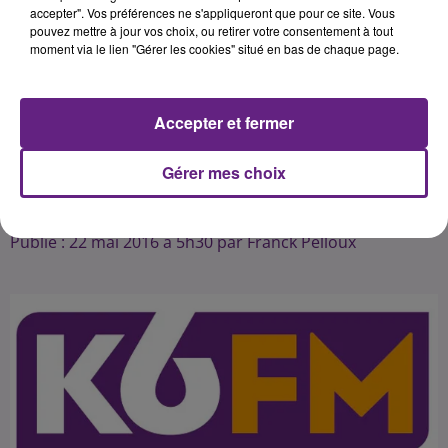
petite nouveauté&nbsp;: un défilé
accepter". Vos préférences ne s'appliqueront que pour ce site. Vous
pouvez mettre à jour vos choix, ou retirer votre consentement à tout
de fleurs géante. Une multitude
moment via le lien "Gérer les cookies" situé en bas de chaque page.
d'animation seront proposées ce
jour pour sensibiliser le public de
manière participative et
Accepter et fermer
pédagogique sur les thèmes de la
Gérer mes choix
Publié : 22 mai 2016 à 5h30 par Franck Pelloux