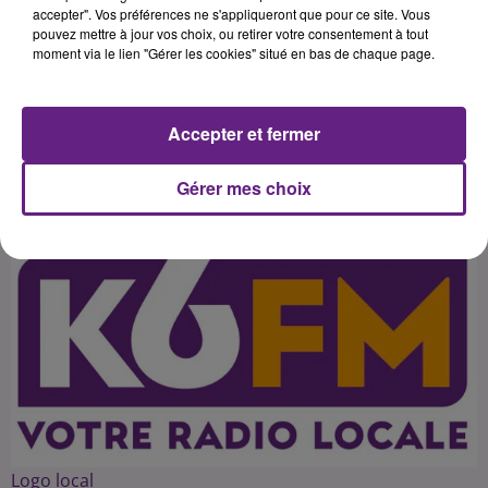
établissements dijonnais. Un
accepter". Vos préférences ne s'appliqueront que pour ce site. Vous
pouvez mettre à jour vos choix, ou retirer votre consentement à tout
moyen pour la ville de montrer son
moment via le lien "Gérer les cookies" situé en bas de chaque page.
hospitalité, mais aussi de rayonner
Accepter et fermer
Publié : 15 septembre 2016 à 10h05 par 45
Gérer mes choix
Logo local