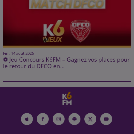
Fin : 14 août 2026
⚽ Jeu Concours K6FM – Gagnez vos places pour
le retour du DFCO en...