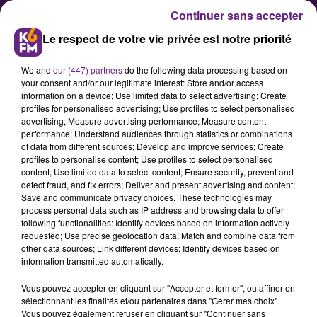
Continuer sans accepter
Le respect de votre vie privée est notre priorité
We and
our (447) partners
do the following data processing based on
your consent and/or our legitimate interest: Store and/or access
information on a device; Use limited data to select advertising; Create
profiles for personalised advertising; Use profiles to select personalised
advertising; Measure advertising performance; Measure content
Dijon : la ville bichonne ses
performance; Understand audiences through statistics or combinations
of data from different sources; Develop and improve services; Create
étudiants étrangers
profiles to personalise content; Use profiles to select personalised
content; Use limited data to select content; Ensure security, prevent and
detect fraud, and fix errors; Deliver and present advertising and content;
Pour la huitième année
Save and communicate privacy choices. These technologies may
process personal data such as IP address and browsing data to offer
consécutive, le maire de Dijon
following functionalities: Identify devices based on information actively
François Rebsamen organise ce
requested; Use precise geolocation data; Match and combine data from
other data sources; Link different devices; Identify devices based on
vendredi une réception en
information transmitted automatically.
l'honneur des quelques 400
Vous pouvez accepter en cliquant sur "Accepter et fermer", ou affiner en
étudiants internationaux qui sont
sélectionnant les finalités et/ou partenaires dans "Gérer mes choix".
inscrits cette année dans les
Vous pouvez également refuser en cliquant sur "Continuer sans