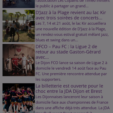
l'association Les Copains de Timéo invitent
le public à partager un grand...
D’Jazz à la Plage revient au lac Kir
avec trois soirées de concerts...
Les 7, 14 et 21 août, le lac Kir accueillera
une nouvelle édition de D’Jazz à la Plage,
un rendez-vous estival gratuit mêlant jazz,
blues et swing dans un...
DFCO – Pau FC : la Ligue 2 de
retour au stade Gaston-Gérard
avec...
Le Dijon FCO lance sa saison de Ligue 2 à
domicile le vendredi 14 août face au Pau
FC. Une première rencontre attendue par
les supporters.
La billetterie est ouverte pour le
choc entre la JDA Dijon et Brest
Les Dijonnaises lanceront leur saison à
domicile face aux championnes de France
dans une affiche déjà très attendue. La JDA