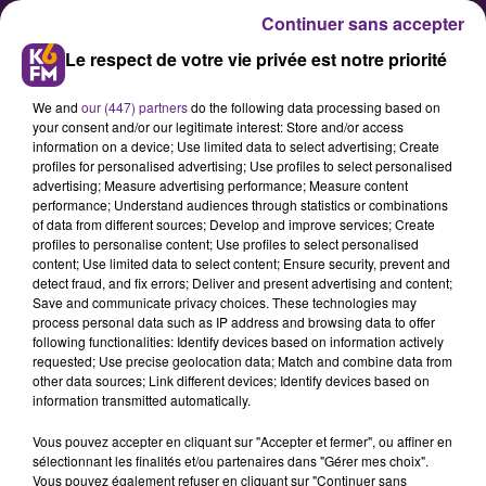
Continuer sans accepter
Le respect de votre vie privée est notre priorité
We and
our (447) partners
do the following data processing based on
your consent and/or our legitimate interest: Store and/or access
information on a device; Use limited data to select advertising; Create
profiles for personalised advertising; Use profiles to select personalised
advertising; Measure advertising performance; Measure content
Dijon : Le musée des Beaux-Arts
performance; Understand audiences through statistics or combinations
of data from different sources; Develop and improve services; Create
poursuit sa mue
profiles to personalise content; Use profiles to select personalised
content; Use limited data to select content; Ensure security, prevent and
detect fraud, and fix errors; Deliver and present advertising and content;
à l'occasion de la Nuit Européenne
Save and communicate privacy choices. These technologies may
process personal data such as IP address and browsing data to offer
des Musée ce samedi, le Musée des
following functionalities: Identify devices based on information actively
Beaux Arts de Dijon lancera la
requested; Use precise geolocation data; Match and combine data from
other data sources; Link different devices; Identify devices based on
deuxième phase des travaux de
information transmitted automatically.
rénovation de ses locaux. 50 salles
Vous pouvez accepter en cliquant sur "Accepter et fermer", ou affiner en
seront tour à tour modernisées et
sélectionnant les finalités et/ou partenaires dans "Gérer mes choix".
rénovées pendant trois ans pour
Vous pouvez également refuser en cliquant sur "Continuer sans