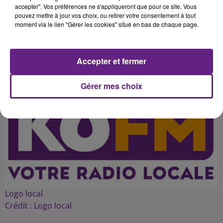
mieux mettre en valeur une partie
accepter". Vos préférences ne s'appliqueront que pour ce site. Vous
pouvez mettre à jour vos choix, ou retirer votre consentement à tout
moment via le lien "Gérer les cookies" situé en bas de chaque page.
Publié : 19 mai 2016 à 13h57 par 45
Accepter et fermer
Gérer mes choix
Logo local
Crédit :
Logo local