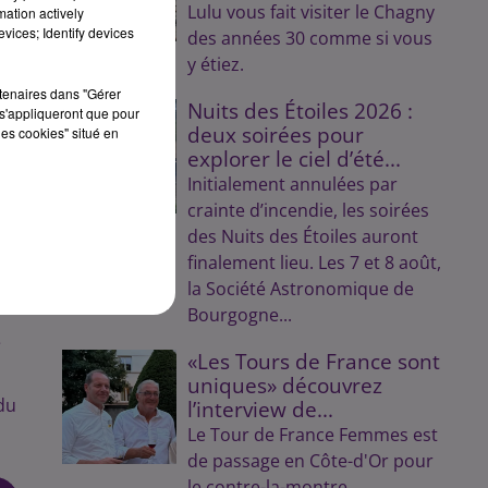
Lulu vous fait visiter le Chagny
mation actively
vices; Identify devices
e
des années 30 comme si vous
e.
y étiez.
du
rtenaires dans "Gérer
Nuits des Étoiles 2026 :
s'appliqueront que pour
deux soirées pour
les cookies" situé en
explorer le ciel d’été...
Initialement annulées par
crainte d’incendie, les soirées
des Nuits des Étoiles auront
finalement lieu. Les 7 et 8 août,
la Société Astronomique de
Bourgogne...
e
«Les Tours de France sont
uniques» découvrez
du
l’interview de...
Le Tour de France Femmes est
de passage en Côte-d'Or pour
le contre-la-montre.