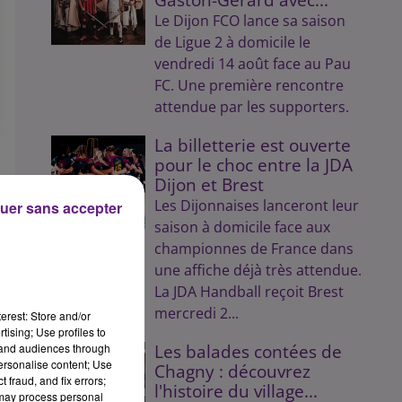
Le Dijon FCO lance sa saison
de Ligue 2 à domicile le
vendredi 14 août face au Pau
FC. Une première rencontre
attendue par les supporters.
La billetterie est ouverte
pour le choc entre la JDA
Dijon et Brest
Les Dijonnaises lanceront leur
uer sans accepter
saison à domicile face aux
championnes de France dans
une affiche déjà très attendue.
La JDA Handball reçoit Brest
mercredi 2...
erest: Store and/or
tising; Use profiles to
tand audiences through
Les balades contées de
personalise content; Use
Chagny : découvrez
 fraud, and fix errors;
l'histoire du village...
 may process personal