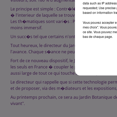
data such as IP address 
requested; Use precise g
Le principe est simple : Contr�l� par des ordinateur
based on information tra
� l'interieur de laquelle se trouve le spectateur. Des
Les th�matiques sont vari�s : Pr�histoire, histoire, 
Vous pouvez accepter en 
moins immersif.
mes choix". Vous pouvez
ce site. Vous pouvez met
Un succ�s tel que certains n'ont pas acc�der aux p
bas de chaque page.
Tout heureux, le directeur du Jardin nous "conseille
l'avance. Chaque s�ance ne peut acceuillir qu'une so
Fort de ce nouveau dispositif, le Jardin des Sciences 
les seuls en France � coupler le plan�tarium avec un
aussi large de tout ce qui touche au vivant" poursuit
Le directeur qui rappelle que si cette technologie per
et de proposer, via des m�diateurs et les expositions, u
Au printemps prochain, ce sera au Jardin Botanique de
vivant".