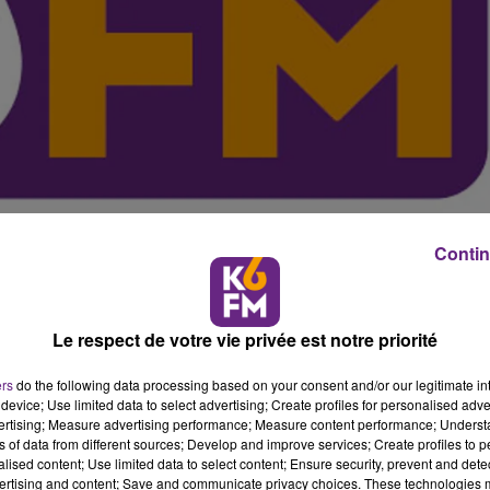
Contin
Le respect de votre vie privée est notre priorité
ers
do the following data processing based on your consent and/or our legitimate int
device; Use limited data to select advertising; Create profiles for personalised adver
ovation compl�te du Museum en 2012, il inaurgurait le 15
vertising; Measure advertising performance; Measure content performance; Unders
une technologie de diffusion des images � 360�. Le
ns of data from different sources; Develop and improve services; Create profiles to 
s apr�s sa r�ouverture, il a d�j� accueuilli plus de 3000
alised content; Use limited data to select content; Ensure security, prevent and detect
ertising and content; Save and communicate privacy choices. These technologies
ion.