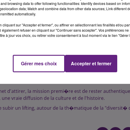
and browsing data to offer following functionalities: Identify devices based on infor
eolocation data; Match and combine data from other data sources; Link different de
s, les projecteurs diffusent des images sur une demi sph�r
nsmitted automatically.
 spectacles "En immersion totale" comme le vante la brochur
corps humains ou cosmos, le voyage est interactif, ou tout 
cliquant sur "Accepter et fermer", ou affiner en sélectionnant les finalités et/ou pa
 également refuser en cliquant sur "Continuer sans accepter". Vos préférences ne 
tre à jour vos choix, ou retirer votre consentement à tout moment via le lien "Gérer 
rojections, notamment les dimanche apr�s-midi.
 fortement de reserver maintenant pr�s d'une semaine �
ixantaine de spectateurs"
Gérer mes choix
Accepter et fermer
esp�re tirer profit de cette nouvelle activit�. "Nous sommes
 museum, un jardin botanique... et � proposer une palette
 G�rard Ferri�re.
met d'attirer, la mission premi�re est de rester authentiqu
ne vraie diffusion de la culture et de l'histoire.
 subir un lifting, autour de la th�matique de la "diversit� 