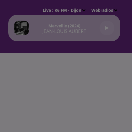
Live :
K6 FM - Dijon
Webradios
Merveille (2024)
JEAN-LOUIS AUBERT