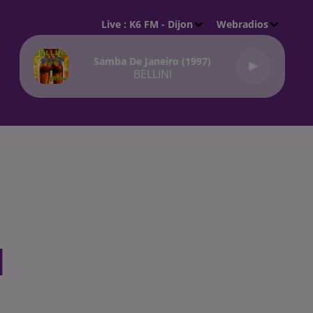
Live :
K6 FM - Dijon
Webradios
Samba De Janeiro (1997)
BELLINI
l