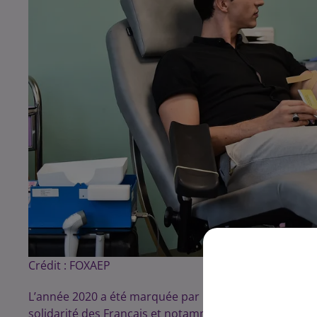
Crédit :
FOXAEP
L’année 2020 a été marquée par une pandémie sans pré
solidarité des Français et notamment leur engagement 