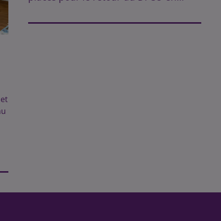
et
au