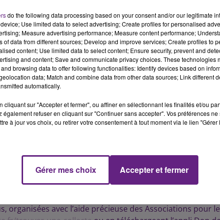
iquée que les besoins en plaquettes, périssables après
ers
do the following data processing based on your consent and/or our legitimate int
s déprogrammations de blocs opératoires. L’EFS invite donc
device; Use limited data to select advertising; Create profiles for personalised adver
z-vous pour un don de sang pendant les fêtes de fin d’année
vertising; Measure advertising performance; Measure content performance; Unders
ns of data from different sources; Develop and improve services; Create profiles to 
alised content; Use limited data to select content; Ensure security, prevent and detect
ertising and content; Save and communicate privacy choices. These technologies
 don
and browsing data to offer following functionalities: Identify devices based on infor
s reste un challenge quotidien. Le niveau de prélèvement su
eolocation data; Match and combine data from other data sources; Link different de
nsmitted automatically.
ur assurer l’autosuffisance car la durée de vie des produits
 jours pour les globules rouges. Afin de compenser le manqu
cliquant sur "Accepter et fermer", ou affiner en sélectionnant les finalités et/ou pa
don de la région élargissent leurs horaires, offrant ainsi
 également refuser en cliquant sur "Continuer sans accepter". Vos préférences ne 
tre à jour vos choix, ou retirer votre consentement à tout moment via le lien "Gérer 
dant les fêtes.
Gérer mes choix
Accepter et fermer
s, organisées avec l’aide précieuse des Associations pour le