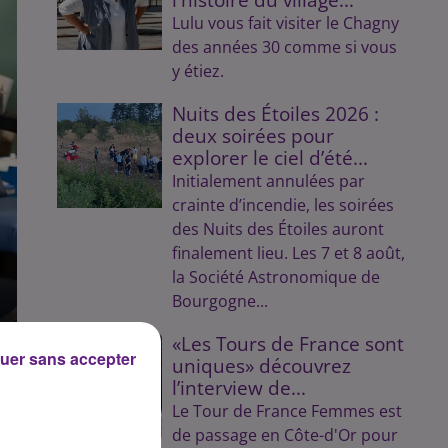
Lulu vous fait visiter le Chagny
des années 30 comme si vous
y étiez.
Nuits des Étoiles 2026 :
deux soirées pour
explorer le ciel d’été...
Initialement annulées par
crainte d’incendie, les soirées
des Nuits des Étoiles auront
finalement lieu. Les 7 et 8 août,
la Société Astronomique de
Bourgogne...
«Les Tours de France sont
uer sans accepter
uniques» découvrez
l’interview de...
Le Tour de France Femmes est
de passage en Côte-d'Or pour
ns