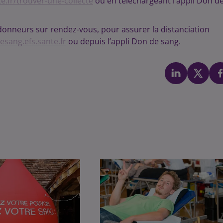
e.fr/trouver-une-collecte
ou en téléchargeant l’appli Don d
 donneurs sur rendez-vous, pour assurer la distanciation
sang.efs.sante.fr
ou depuis l’appli Don de sang.