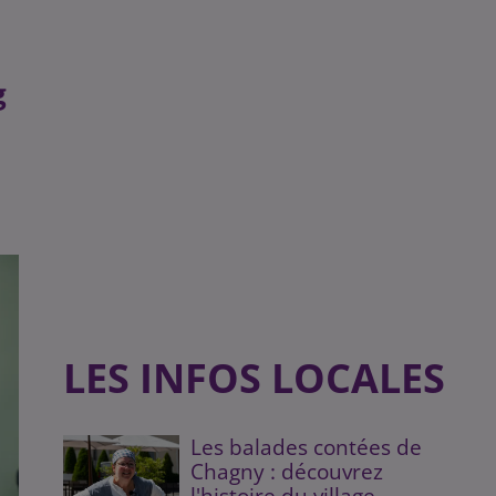
g
LES INFOS LOCALES
Les balades contées de
Chagny : découvrez
l'histoire du village...