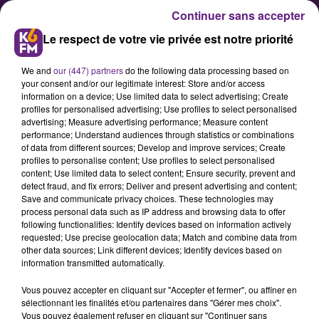
Continuer sans accepter
Le respect de votre vie privée est notre priorité
We and
our (447) partners
do the following data processing based on
your consent and/or our legitimate interest: Store and/or access
information on a device; Use limited data to select advertising; Create
profiles for personalised advertising; Use profiles to select personalised
advertising; Measure advertising performance; Measure content
Encore une légère amélioration
performance; Understand audiences through statistics or combinations
of data from different sources; Develop and improve services; Create
du trafic TER ce mercredi
profiles to personalise content; Use profiles to select personalised
content; Use limited data to select content; Ensure security, prevent and
detect fraud, and fix errors; Deliver and present advertising and content;
Au 35eme jour de grève, le trafic
Save and communicate privacy choices. These technologies may
process personal data such as IP address and browsing data to offer
reste encore perturbé mais
following functionalities: Identify devices based on information actively
s’améliore sur les rails en
requested; Use precise geolocation data; Match and combine data from
other data sources; Link different devices; Identify devices based on
Bourgogne-Franche-Comté. Voici
information transmitted automatically.
les prévisions données par la
Vous pouvez accepter en cliquant sur "Accepter et fermer", ou affiner en
direction régionale de la compagnie
sélectionnant les finalités et/ou partenaires dans "Gérer mes choix".
ferroviaire.
Vous pouvez également refuser en cliquant sur "Continuer sans