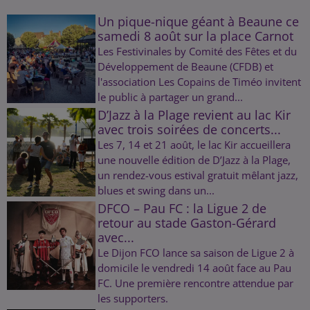
Un pique-nique géant à Beaune ce
samedi 8 août sur la place Carnot
Les Festivinales by Comité des Fêtes et du
Développement de Beaune (CFDB) et
l'association Les Copains de Timéo invitent
le public à partager un grand...
D’Jazz à la Plage revient au lac Kir
avec trois soirées de concerts...
Les 7, 14 et 21 août, le lac Kir accueillera
une nouvelle édition de D’Jazz à la Plage,
un rendez-vous estival gratuit mêlant jazz,
blues et swing dans un...
DFCO – Pau FC : la Ligue 2 de
retour au stade Gaston-Gérard
avec...
Le Dijon FCO lance sa saison de Ligue 2 à
domicile le vendredi 14 août face au Pau
FC. Une première rencontre attendue par
les supporters.