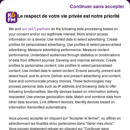
Continuer sans accepter
Le respect de votre vie privée est notre priorité
We and
our (447) partners
do the following data processing based on
your consent and/or our legitimate interest: Store and/or access
information on a device; Use limited data to select advertising; Create
profiles for personalised advertising; Use profiles to select personalised
advertising; Measure advertising performance; Measure content
Fermeture exceptionnelle de
performance; Understand audiences through statistics or combinations
of data from different sources; Develop and improve services; Create
certains services de l'Etat ce
profiles to personalise content; Use profiles to select personalised
Vendredi 16 août 2019
content; Use limited data to select content; Ensure security, prevent and
detect fraud, and fix errors; Deliver and present advertising and content;
Save and communicate privacy choices. These technologies may
process personal data such as IP address and browsing data to offer
Afin que les usagers puissent
following functionalities: Identify devices based on information actively
effectuer leurs démarches
requested; Use precise geolocation data; Match and combine data from
other data sources; Link different devices; Identify devices based on
administratives en temps utile,
information transmitted automatically.
vous voudrez trouverez ci-après la
Vous pouvez accepter en cliquant sur "Accepter et fermer", ou affiner en
liste des services de l’État fermés au
sélectionnant les finalités et/ou partenaires dans "Gérer mes choix".
public le vendredi 16 août 2019 :<br
Vous pouvez également refuser en cliquant sur "Continuer sans