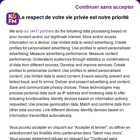
Continuer sans accepter
Le respect de votre vie privée est notre priorité
We and
our (447) partners
do the following data processing based on
your consent and/or our legitimate interest: Store and/or access
information on a device; Use limited data to select advertising; Create
profiles for personalised advertising; Use profiles to select personalised
advertising; Measure advertising performance; Measure content
Festival « les Ecrans de
performance; Understand audiences through statistics or combinations
of data from different sources; Develop and improve services; Create
l’aventure » : un peu de public
profiles to personalise content; Use profiles to select personalised
quand même cette année
content; Use limited data to select content; Ensure security, prevent and
detect fraud, and fix errors; Deliver and present advertising and content;
Save and communicate privacy choices. These technologies may
process personal data such as IP address and browsing data to offer
Les organisateurs du festival de
following functionalities: Identify devices based on information actively
films d'aventure « les Ecrans de
requested; Use precise geolocation data; Match and combine data from
other data sources; Link different devices; Identify devices based on
l’aventure » a fait le bilan ce lundi
information transmitted automatically.
de la 29eme édition qui avait lieu ce
Vous pouvez accepter en cliquant sur "Accepter et fermer", ou affiner en
week-end au cinéma Olympia, à
sélectionnant les finalités et/ou partenaires dans "Gérer mes choix".
Dijon. Ci-dessous le communiqué.
Vous pouvez également refuser en cliquant sur "Continuer sans