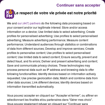
Continuer sans accepter
Le respect de votre vie privée est notre priorité
We and
our (447) partners
do the following data processing based on
your consent and/or our legitimate interest: Store and/or access
information on a device; Use limited data to select advertising; Create
profiles for personalised advertising; Use profiles to select personalised
advertising; Measure advertising performance; Measure content
Football : Bahamboula (AS
performance; Understand audiences through statistics or combinations
of data from different sources; Develop and improve services; Create
Monaco) file vers Dijon
profiles to personalise content; Use profiles to select personalised
content; Use limited data to select content; Ensure security, prevent and
detect fraud, and fix errors; Deliver and present advertising and content;
Le jeune milieu de terrain de l'AS
Save and communicate privacy choices. These technologies may
process personal data such as IP address and browsing data to offer
Monaco Dylan Bahamboula s'est
following functionalities: Identify devices based on information actively
engagé officiellement lundi avec le
requested; Use precise geolocation data; Match and combine data from
other data sources; Link different devices; Identify devices based on
Dijon Football Côte-d'Or. Prêté au
information transmitted automatically.
Paris FC la saison passée, il s'agit de
Vous pouvez accepter en cliquant sur "Accepter et fermer", ou affiner en
la septième recrue de club
sélectionnant les finalités et/ou partenaires dans "Gérer mes choix".
Vous pouvez également refuser en cliquant sur "Continuer sans