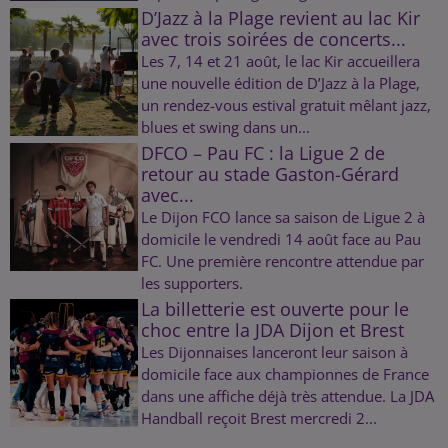
D’Jazz à la Plage revient au lac Kir
avec trois soirées de concerts...
Les 7, 14 et 21 août, le lac Kir accueillera
une nouvelle édition de D’Jazz à la Plage,
un rendez-vous estival gratuit mêlant jazz,
blues et swing dans un...
DFCO – Pau FC : la Ligue 2 de
retour au stade Gaston-Gérard
avec...
Le Dijon FCO lance sa saison de Ligue 2 à
domicile le vendredi 14 août face au Pau
FC. Une première rencontre attendue par
les supporters.
La billetterie est ouverte pour le
choc entre la JDA Dijon et Brest
Les Dijonnaises lanceront leur saison à
domicile face aux championnes de France
dans une affiche déjà très attendue. La JDA
Handball reçoit Brest mercredi 2...