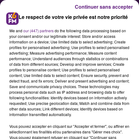
Continuer sans accepter
Le respect de votre vie privée est notre priorité
We and
our (447) partners
do the following data processing based on
your consent and/or our legitimate interest: Store and/or access
information on a device; Use limited data to select advertising; Create
profiles for personalised advertising; Use profiles to select personalised
advertising; Measure advertising performance; Measure content
Forum des Associations 2017
performance; Understand audiences through statistics or combinations
of data from different sources; Develop and improve services; Create
profiles to personalise content; Use profiles to select personalised
content; Use limited data to select content; Ensure security, prevent and
Le samedi 2 septembre 2017 de
detect fraud, and fix errors; Deliver and present advertising and content;
14h00 à 18h00 aura lieu le
Save and communicate privacy choices. These technologies may
process personal data such as IP address and browsing data to offer
traditionnel FORUM DES
following functionalities: Identify devices based on information actively
ASSOCIATIONS organisé par la
requested; Use precise geolocation data; Match and combine data from
other data sources; Link different devices; Identify devices based on
Communauté de Communes
information transmitted automatically.
Mirebellois et Fontenois et grâce
Vous pouvez accepter en cliquant sur "Accepter et fermer", ou affiner en
aux associations locales, fidèles à
sélectionnant les finalités et/ou partenaires dans "Gérer mes choix".
cet évènement.
Vous pouvez également refuser en cliquant sur "Continuer sans