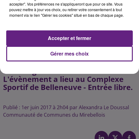
Il permet au public de rencontrer
accepter". Vos préférences ne s'appliqueront que pour ce site. Vous
pouvez mettre à jour vos choix, ou retirer votre consentement à tout
les responsables d'associations
moment via le lien "Gérer les cookies" situé en bas de chaque page.
sportives, de loisirs culturels,
d'entraide...
L'occasion de faire son choix
Accepter et fermer
d'activité pour l'année scolaire, de
se réinscrire ou pour les bénévoles
Gérer mes choix
des associations de se retrouver et
d'échanger avant la rentrée.
L'évènement a lieu au Complexe
Sportif de Belleneuve - Entrée libre.
Publié : 1er juin 2017 à 2h04 par Alexandra Le Doussal
Communauté de Communes du Mirebellois