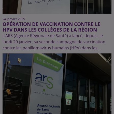
24 janvier 2025
OPÉRATION DE VACCINATION CONTRE LE
HPV DANS LES COLLÈGES DE LA RÉGION
L’ARS (Agence Régionale de Santé) a lancé, depuis ce
lundi 20 janvier, sa seconde campagne de vaccination
contre les papillomavirus humains (HPV) dans les...