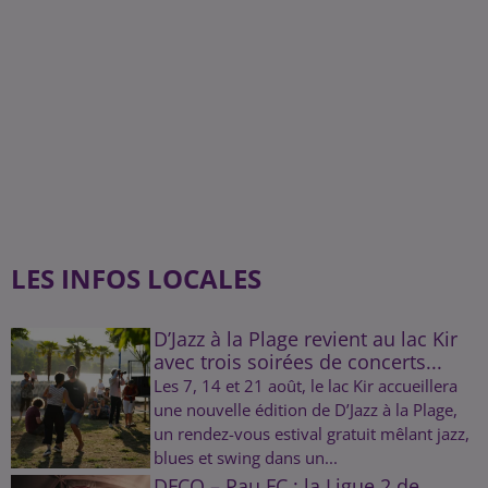
LES INFOS LOCALES
D’Jazz à la Plage revient au lac Kir
avec trois soirées de concerts...
Les 7, 14 et 21 août, le lac Kir accueillera
une nouvelle édition de D’Jazz à la Plage,
un rendez-vous estival gratuit mêlant jazz,
blues et swing dans un...
DFCO – Pau FC : la Ligue 2 de