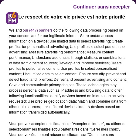
Continuer sans accepter
Le respect de votre vie privée est notre priorité
We and
our (447) partners
do the following data processing based on
your consent and/or our legitimate interest: Store and/or access
information on a device; Use limited data to select advertising; Create
profiles for personalised advertising; Use profiles to select personalised
advertising; Measure advertising performance; Measure content
François Rebsamen affiche son
performance; Understand audiences through statistics or combinations
of data from different sources; Develop and improve services; Create
soutien à la vaccination contre
profiles to personalise content; Use profiles to select personalised
le COVID-19
content; Use limited data to select content; Ensure security, prevent and
detect fraud, and fix errors; Deliver and present advertising and content;
Save and communicate privacy choices. These technologies may
process personal data such as IP address and browsing data to offer
Le maire de Dijon a réalisé ses
following functionalities: Identify devices based on information actively
vœux de bonne année dans une
requested; Use precise geolocation data; Match and combine data from
other data sources; Link different devices; Identify devices based on
vidéo publiée ce mardi soir sur
information transmitted automatically.
Internet. Dans son discours
Vous pouvez accepter en cliquant sur "Accepter et fermer", ou affiner en
enregistré depuis le théâtre Dijon
sélectionnant les finalités et/ou partenaires dans "Gérer mes choix".
Bourgogne, François Rebsamen a
Vous pouvez également refuser en cliquant sur "Continuer sans