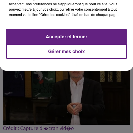
réaffirmé son soutien à la
accepter". Vos préférences ne s'appliqueront que pour ce site. Vous
pouvez mettre à jour vos choix, ou retirer votre consentement à tout
vaccination contre le coronavirus.
moment via le lien "Gérer les cookies" situé en bas de chaque page.
Publié : 13 janvier 2021 à 7h20 par Fabrice Aubry
Accepter et fermer
Gérer mes choix
Crédit :
Capture d'�cran vid�o