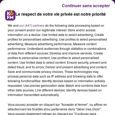
Continuer sans accepter
Le respect de votre vie privée est notre priorité
We and
our (447) partners
do the following data processing based on
your consent and/or our legitimate interest: Store and/or access
information on a device; Use limited data to select advertising; Create
profiles for personalised advertising; Use profiles to select personalised
advertising; Measure advertising performance; Measure content
L'américain Ryan Brooks signe à
performance; Understand audiences through statistics or combinations
of data from different sources; Develop and improve services; Create
la JDA Dijon Basket
profiles to personalise content; Use profiles to select personalised
content; Use limited data to select content; Ensure security, prevent and
detect fraud, and fix errors; Deliver and present advertising and content;
Après Myles Hesson, la JDA Dijon
Save and communicate privacy choices. These technologies may
process personal data such as IP address and browsing data to offer
Basket tient sa deuxième recrue
following functionalities: Identify devices based on information actively
étrangère avec la signature ce
requested; Use precise geolocation data; Match and combine data from
other data sources; Link different devices; Identify devices based on
mardi de l'américain Ryan Brooks.
information transmitted automatically.
Agé de 27 ans, l'arrière qui mesure
Vous pouvez accepter en cliquant sur "Accepter et fermer", ou affiner en
1m93 arrive en provenance du club
sélectionnant les finalités et/ou partenaires dans "Gérer mes choix".
Vous pouvez également refuser en cliquant sur "Continuer sans