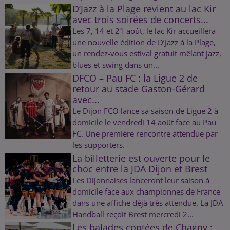
D’Jazz à la Plage revient au lac Kir
avec trois soirées de concerts...
Les 7, 14 et 21 août, le lac Kir accueillera
une nouvelle édition de D’Jazz à la Plage,
un rendez-vous estival gratuit mêlant jazz,
blues et swing dans un...
DFCO – Pau FC : la Ligue 2 de
retour au stade Gaston-Gérard
avec...
Le Dijon FCO lance sa saison de Ligue 2 à
domicile le vendredi 14 août face au Pau
FC. Une première rencontre attendue par
les supporters.
La billetterie est ouverte pour le
choc entre la JDA Dijon et Brest
Les Dijonnaises lanceront leur saison à
domicile face aux championnes de France
dans une affiche déjà très attendue. La JDA
Handball reçoit Brest mercredi 2...
Les balades contées de Chagny :