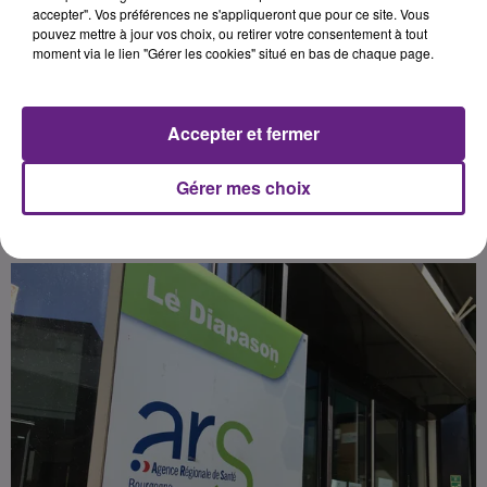
sur la nécessité de garder une
accepter". Vos préférences ne s'appliqueront que pour ce site. Vous
pouvez mettre à jour vos choix, ou retirer votre consentement à tout
vigilance collective, notamment sur
moment via le lien "Gérer les cookies" situé en bas de chaque page.
les personnes les plus âgés et les
plus fragiles. Ci-dessous le
communiqué.
Accepter et fermer
Gérer mes choix
Publié : 13 mai 2020 à 16h50 par la rédaction