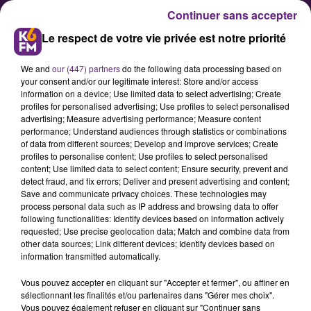
Continuer sans accepter
Le respect de votre vie privée est notre priorité
We and
our (447) partners
do the following data processing based on
your consent and/or our legitimate interest: Store and/or access
information on a device; Use limited data to select advertising; Create
profiles for personalised advertising; Use profiles to select personalised
advertising; Measure advertising performance; Measure content
L’ARS de Bourgogne-Franche-
performance; Understand audiences through statistics or combinations
of data from different sources; Develop and improve services; Create
Comté renouvelle ses conseils
profiles to personalise content; Use profiles to select personalised
pour limiter la circulation du
content; Use limited data to select content; Ensure security, prevent and
detect fraud, and fix errors; Deliver and present advertising and content;
COVID-19
Save and communicate privacy choices. These technologies may
process personal data such as IP address and browsing data to offer
following functionalities: Identify devices based on information actively
Dans son point quotidien de ce
requested; Use precise geolocation data; Match and combine data from
other data sources; Link different devices; Identify devices based on
mercredi soir sur l’évolution de
information transmitted automatically.
l’épidémie de COVID-19 en
Vous pouvez accepter en cliquant sur "Accepter et fermer", ou affiner en
Bourgogne-Franche-Comté,
sélectionnant les finalités et/ou partenaires dans "Gérer mes choix".
l’Agence Régionale de Santé insiste
Vous pouvez également refuser en cliquant sur "Continuer sans