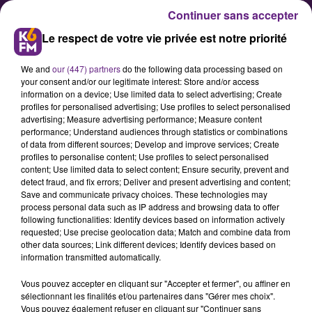
Continuer sans accepter
Le respect de votre vie privée est notre priorité
We and
our (447) partners
do the following data processing based on
your consent and/or our legitimate interest: Store and/or access
information on a device; Use limited data to select advertising; Create
profiles for personalised advertising; Use profiles to select personalised
advertising; Measure advertising performance; Measure content
L’Ecrin met l’accent sur l’humour
performance; Understand audiences through statistics or combinations
of data from different sources; Develop and improve services; Create
pour ce début d’année
profiles to personalise content; Use profiles to select personalised
content; Use limited data to select content; Ensure security, prevent and
detect fraud, and fix errors; Deliver and present advertising and content;
Plusieurs spectacles, pièces de
Save and communicate privacy choices. These technologies may
process personal data such as IP address and browsing data to offer
théâtre et one man show d’humour
following functionalities: Identify devices based on information actively
sont prévus de ce mois de janvier et
requested; Use precise geolocation data; Match and combine data from
other data sources; Link different devices; Identify devices based on
jusqu’en mai à l’Ecrin, à Talant.
information transmitted automatically.
Nous avons reçu Hortense
Vous pouvez accepter en cliquant sur "Accepter et fermer", ou affiner en
Bourguignon, la directrice de
sélectionnant les finalités et/ou partenaires dans "Gérer mes choix".
l’établissement.
Vous pouvez également refuser en cliquant sur "Continuer sans