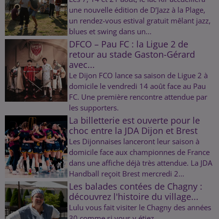
une nouvelle édition de D’Jazz à la Plage,
un rendez-vous estival gratuit mêlant jazz,
blues et swing dans un...
DFCO – Pau FC : la Ligue 2 de
retour au stade Gaston-Gérard
avec...
Le Dijon FCO lance sa saison de Ligue 2 à
domicile le vendredi 14 août face au Pau
FC. Une première rencontre attendue par
les supporters.
La billetterie est ouverte pour le
choc entre la JDA Dijon et Brest
Les Dijonnaises lanceront leur saison à
domicile face aux championnes de France
dans une affiche déjà très attendue. La JDA
Handball reçoit Brest mercredi 2...
Les balades contées de Chagny :
découvrez l'histoire du village...
Lulu vous fait visiter le Chagny des années
30 comme si vous y étiez.