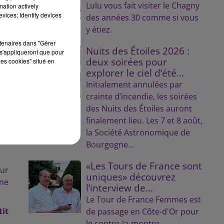
Lulu vous fait visiter le Chagny
née
mation actively
vices; Identify devices
des années 30 comme si vous
y étiez.
 de
rtenaires dans "Gérer
eau
Nuits des Étoiles 2026 :
s'appliqueront que pour
aux
deux soirées pour
les cookies" situé en
explorer le ciel d’été...
Initialement annulées par
 où
crainte d’incendie, les soirées
des
des Nuits des Étoiles auront
finalement lieu. Les 7 et 8 août,
 la
la Société Astronomique de
ons
Bourgogne...
«Les Tours de France sont
our
uniques» découvrez
Une
l’interview de...
Le Tour de France Femmes est
tit
de passage en Côte-d'Or pour
le contre-la-montre.