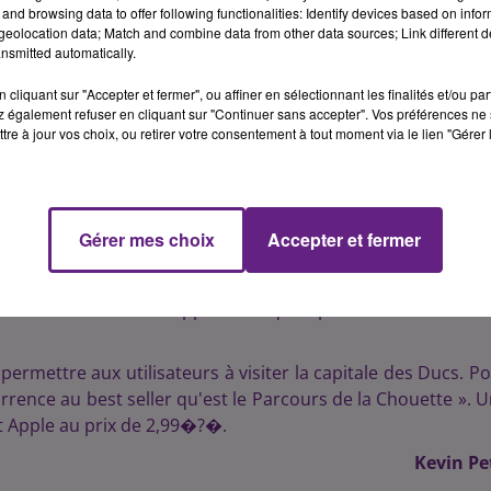
urisme et aux congrès a dressé le bilan touristique de l'an
and browsing data to offer following functionalities: Identify devices based on infor
eolocation data; Match and combine data from other data sources; Link different de
nsmitted automatically.
is dans les trois points d'accueil de l'Office de Tourisme
cliquant sur "Accepter et fermer", ou affiner en sélectionnant les finalités et/ou pa
. Cependant, la situation est un peu plus contrasté au niv
 également refuser en cliquant sur "Continuer sans accepter". Vos préférences ne 
u nombre de nuitée toutes catégories confondues, le t
tre à jour vos choix, ou retirer votre consentement à tout moment via le lien "Gérer 
x en terme de visites restent le centre-ville dans la mesure
 De plus le musée des Beaux-Arts et la Philippe Le Bon sont 
Gérer mes choix
Accepter et fermer
n a présenté les deux nouveautés principales pour 2015 :
 de la Chouette. Une application qui reprend les informati
permettre aux utilisateurs à visiter la capitale des Ducs. P
urrence au best seller qu'est le Parcours de la Chouette ». 
t Apple au prix de 2,99�?�.
Kevin Pe