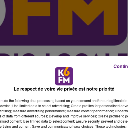
Contin
Le respect de votre vie privée est notre priorité
tourisme, Didier Martin, président de l'office de tourisme
ers
do the following data processing based on your consent and/or our legitimate int
device; Use limited data to select advertising; Create profiles for personalised adver
rofiter pour présenter les deux nouveautés de l'année 201
vertising; Measure advertising performance; Measure content performance; Unders
arcours de la Chouette.
ns of data from different sources; Develop and improve services; Create profiles to 
alised content; Use limited data to select content; Ensure security, prevent and detect
de tourisme de Dijon présidée par Didier Martin, président
ertising and content; Save and communicate privacy choices. These technologies