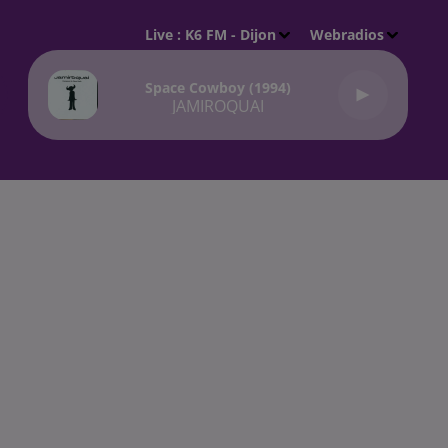
Live :
K6 FM - Dijon
Webradios
Space Cowboy (1994)
JAMIROQUAI