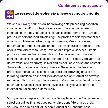
Continuer sans accepter
Le respect de votre vie privée est notre priorité
We and
our (447) partners
do the following data processing based on
your consent and/or our legitimate interest: Store and/or access
information on a device; Use limited data to select advertising; Create
profiles for personalised advertising; Use profiles to select personalised
advertising; Measure advertising performance; Measure content
La B.A. 102 de Dijon/Longvic
performance; Understand audiences through statistics or combinations
of data from different sources; Develop and improve services; Create
accueillera le Dijon Auto Racing
profiles to personalise content; Use profiles to select personalised
content; Use limited data to select content; Ensure security, prevent and
detect fraud, and fix errors; Deliver and present advertising and content;
L'ancienne Base Aérienne militaire
Save and communicate privacy choices. These technologies may
process personal data such as IP address and browsing data to offer
102 de Dijon Longvic va accueillir à
following functionalities: Identify devices based on information actively
partir d'avril prochain la société
requested; Use precise geolocation data; Match and combine data from
other data sources; Link different devices; Identify devices based on
Dijon Auto Racing, spécialisée dans
information transmitted automatically.
la préparation de voitures de
Vous pouvez accepter en cliquant sur "Accepter et fermer", ou affiner en
course. Les anciennes pistes
sélectionnant les finalités et/ou partenaires dans "Gérer mes choix".
d'atterrissage serviront de piste
Vous pouvez également refuser en cliquant sur "Continuer sans