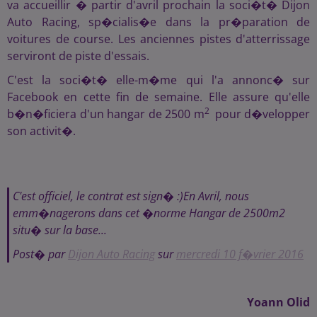
va accueillir � partir d'avril prochain la soci�t� Dijon
Auto Racing, sp�cialis�e dans la pr�paration de
voitures de course. Les anciennes pistes d'atterrissage
serviront de piste d'essais.
C'est la soci�t� elle-m�me qui l'a annonc� sur
Facebook en cette fin de semaine. Elle assure qu'elle
2
b�n�ficiera d'un hangar de 2500 m
pour d�velopper
son activit�.
C'est officiel, le contrat est sign� :)En Avril, nous
emm�nagerons dans cet �norme Hangar de 2500m2
situ� sur la base...
Post� par
Dijon Auto Racing
sur
mercredi 10 f�vrier 2016
Yoann Olid