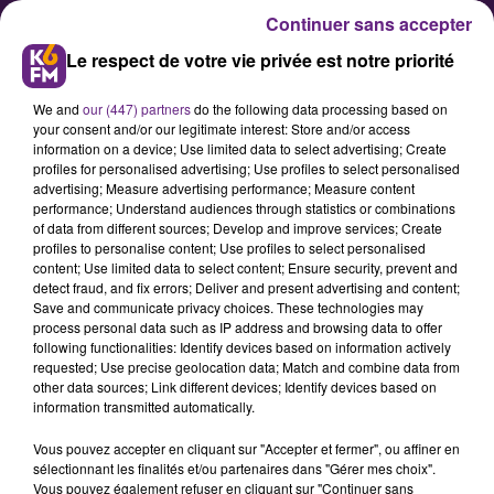
Continuer sans accepter
Le respect de votre vie privée est notre priorité
We and
our (447) partners
do the following data processing based on
your consent and/or our legitimate interest: Store and/or access
information on a device; Use limited data to select advertising; Create
profiles for personalised advertising; Use profiles to select personalised
advertising; Measure advertising performance; Measure content
La députée Kheira Bouziane voit
performance; Understand audiences through statistics or combinations
of data from different sources; Develop and improve services; Create
"une avancée" dans le projet de
profiles to personalise content; Use profiles to select personalised
loi santé
content; Use limited data to select content; Ensure security, prevent and
detect fraud, and fix errors; Deliver and present advertising and content;
Save and communicate privacy choices. These technologies may
process personal data such as IP address and browsing data to offer
Réagissant à l'adoption mardi en
following functionalities: Identify devices based on information actively
première lecture du projet de loi
requested; Use precise geolocation data; Match and combine data from
other data sources; Link different devices; Identify devices based on
santé de Marisol Touraine, la
information transmitted automatically.
déuptée de Côte-d'Or Kheira
Vous pouvez accepter en cliquant sur "Accepter et fermer", ou affiner en
Bouziane se félicite dans un
sélectionnant les finalités et/ou partenaires dans "Gérer mes choix".
communiqué de l'avancée que
Vous pouvez également refuser en cliquant sur "Continuer sans