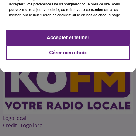
cette reforme permettra pour le
accepter". Vos préférences ne s'appliqueront que pour ce site. Vous
pouvez mettre à jour vos choix, ou retirer votre consentement à tout
moment via le lien "Gérer les cookies" situé en bas de chaque page.
Publié : 15 avril 2015 à 11h10 par 45
Accepter et fermer
Gérer mes choix
Logo local
Crédit :
Logo local