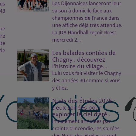
Les Dijonnaises lanceront leur
ous
saison à domicile face aux
.43
championnes de France dans
une affiche déjà très attendue.
que
La JDA Handball reçoit Brest
tre
mercredi 2...
ite
 de
Les balades contées de
Chagny : découvrez
l'histoire du village...
Lulu vous fait visiter le Chagny
des années 30 comme si vous
y étiez.
Nuits des Étoiles 2026 :
deux soirées pour
explorer le ciel d’été...
Initialement annulées par
crainte d’incendie, les soirées
des Nuits des Étoiles auront