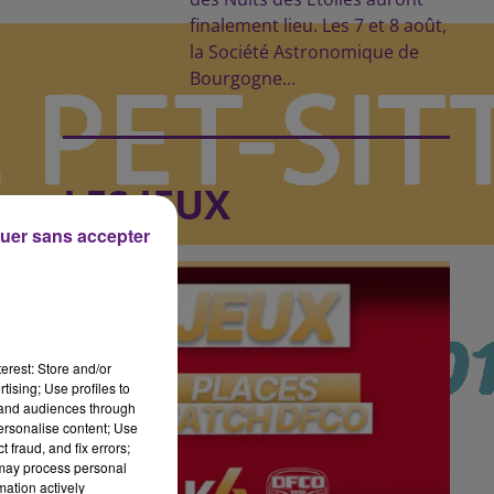
finalement lieu. Les 7 et 8 août,
la Société Astronomique de
Bourgogne...
LES JEUX
uer sans accepter
erest: Store and/or
tising; Use profiles to
tand audiences through
personalise content; Use
 fraud, and fix errors;
 may process personal
mation actively