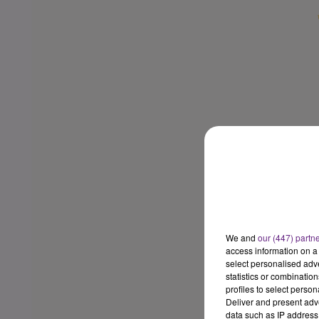
We and
our (447) partn
access information on a 
select personalised ad
statistics or combinatio
profiles to select person
Deliver and present adv
data such as IP address 