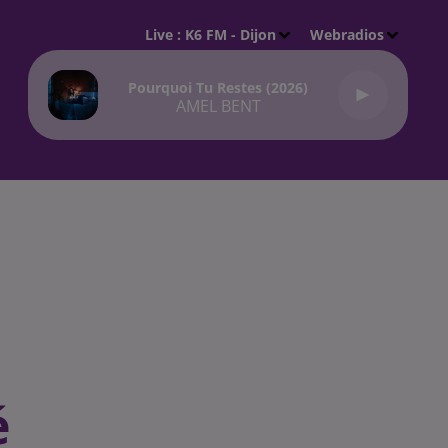
Live :
K6 FM - Dijon
Webradios
Pourquoi Tu Restes (2026)
AMEL BENT
é