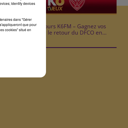
vices; Identify devices
rtenaires dans "Gérer
Fin : 14 août 2026
s'appliqueront que pour
⚽ Jeu Concours K6FM – Gagnez vos
les cookies" situé en
places pour le retour du DFCO en...