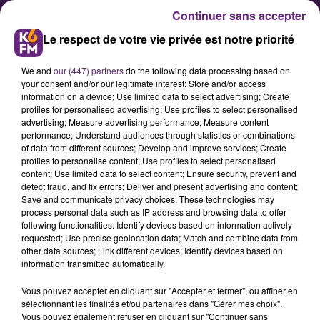
Continuer sans accepter
Le respect de votre vie privée est notre priorité
We and
our (447) partners
do the following data processing based on
your consent and/or our legitimate interest: Store and/or access
information on a device; Use limited data to select advertising; Create
profiles for personalised advertising; Use profiles to select personalised
advertising; Measure advertising performance; Measure content
La JDA vous fait gagner une
performance; Understand audiences through statistics or combinations
of data from different sources; Develop and improve services; Create
année en C3 Aircross
profiles to personalise content; Use profiles to select personalised
content; Use limited data to select content; Ensure security, prevent and
detect fraud, and fix errors; Deliver and present advertising and content;
Avis aux amateurs de voitures, la
Save and communicate privacy choices. These technologies may
process personal data such as IP address and browsing data to offer
JDA Dijon Basket vous fait gagner
following functionalities: Identify devices based on information actively
une année au volant de la nouvelle
requested; Use precise geolocation data; Match and combine data from
other data sources; Link different devices; Identify devices based on
Citroën C3 Aircross !
information transmitted automatically.
Vous pouvez accepter en cliquant sur "Accepter et fermer", ou affiner en
sélectionnant les finalités et/ou partenaires dans "Gérer mes choix".
Publié : 4 février 2018 à 6h00 par Marylou Fossot
Vous pouvez également refuser en cliquant sur "Continuer sans