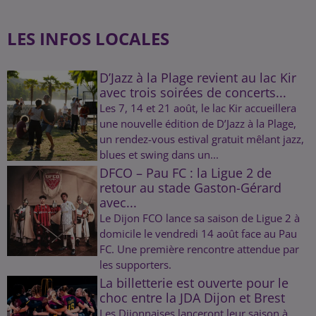
LES INFOS LOCALES
D’Jazz à la Plage revient au lac Kir
avec trois soirées de concerts...
Les 7, 14 et 21 août, le lac Kir accueillera
une nouvelle édition de D’Jazz à la Plage,
un rendez-vous estival gratuit mêlant jazz,
blues et swing dans un...
DFCO – Pau FC : la Ligue 2 de
retour au stade Gaston-Gérard
avec...
Le Dijon FCO lance sa saison de Ligue 2 à
domicile le vendredi 14 août face au Pau
FC. Une première rencontre attendue par
les supporters.
La billetterie est ouverte pour le
choc entre la JDA Dijon et Brest
Les Dijonnaises lanceront leur saison à