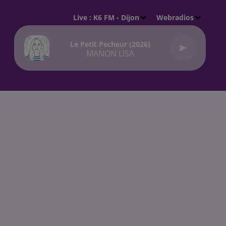
Live :
K6 FM - Dijon
Webradios
Le Petit Pecheur (2026)
MANON LISA