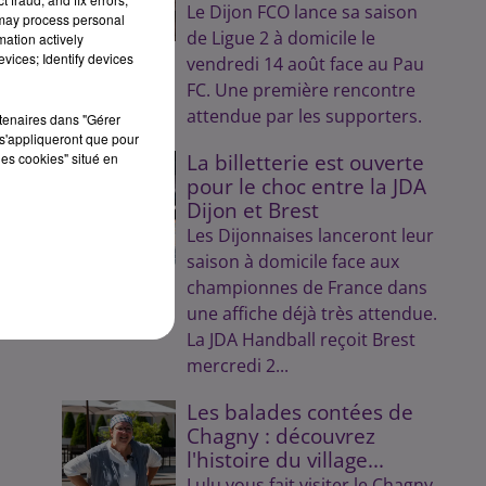
Le Dijon FCO lance sa saison
 may process personal
de Ligue 2 à domicile le
mation actively
vices; Identify devices
vendredi 14 août face au Pau
 Y.
FC. Une première rencontre
attendue par les supporters.
rtenaires dans "Gérer
s'appliqueront que pour
les cookies" situé en
La billetterie est ouverte
pour le choc entre la JDA
Dijon et Brest
Les Dijonnaises lanceront leur
saison à domicile face aux
championnes de France dans
une affiche déjà très attendue.
La JDA Handball reçoit Brest
mercredi 2...
Les balades contées de
Chagny : découvrez
l'histoire du village...
Lulu vous fait visiter le Chagny