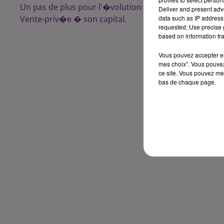
Un pas de plus pour l'�volution de la startup qui ava
Deliver and present adv
Vente-priv�e � son capital.
data such as IP address 
requested; Use precise g
based on information tra
Vous pouvez accepter en 
mes choix". Vous pouvez
ce site. Vous pouvez met
bas de chaque page.