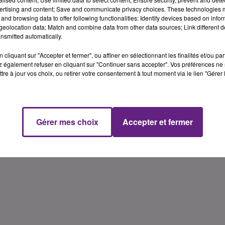
it annonc� il y a quelques semaines l'int�gration du site
ertising and content; Save and communicate privacy choices. These technologies
and browsing data to offer following functionalities: Identify devices based on infor
eolocation data; Match and combine data from other data sources; Link different de
Olid
nsmitted automatically.
cliquant sur "Accepter et fermer", ou affiner en sélectionnant les finalités et/ou pa
 également refuser en cliquant sur "Continuer sans accepter". Vos préférences ne 
tre à jour vos choix, ou retirer votre consentement à tout moment via le lien "Gérer 
Gérer mes choix
Accepter et fermer