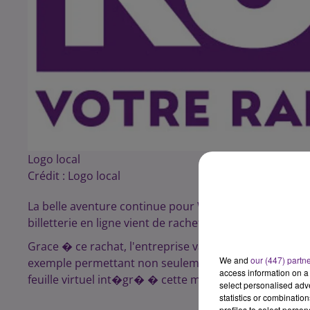
Logo local
Crédit :
Logo local
La belle aventure continue pour WeezEvent. Apr�s une
billetterie en ligne vient de racheter le syst�me de 
Grace � ce rachat, l'entreprise va pouvoir am�liorer 
We and
our (447) partn
exemple permettant non seulement d'entr�e dans l
access information on a 
feuille virtuel int�gr� � cette m�me carte ou bracel
select personalised ad
statistics or combinatio
profiles to select person