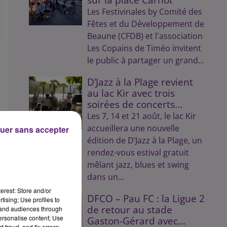
Les Festivinales by Comité des
Fêtes et du Développement de
Beaune (CFDB) et l'association
Les Copains de Timéo invitent
le public à partager un grand...
D’Jazz à la Plage revient
au lac Kir avec trois
soirées de concerts...
Les 7, 14 et 21 août, le lac Kir
accueillera une nouvelle
uer sans accepter
édition de D’Jazz à la Plage, un
de
rendez-vous estival gratuit
mêlant jazz, blues et swing
dans un...
erest: Store and/or
DFCO – Pau FC : la Ligue 2
tising; Use profiles to
de retour au stade
tand audiences through
personalise content; Use
Gaston-Gérard avec...
 fraud, and fix errors;