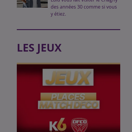
des années 30 comme si vous
y étiez.
LES JEUX