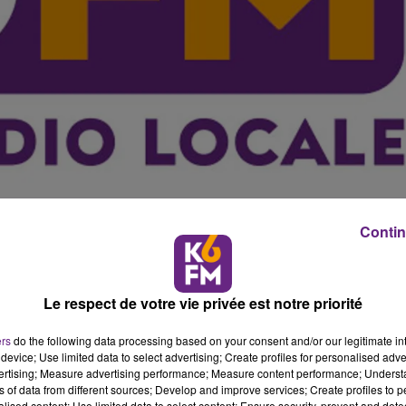
Contin
 croissance de 40 000 % en 5 ans, l'entreprise dijonnaise 
payant sans contact Nemopay.
Le respect de votre vie privée est notre priorité
ses offres technologiques et proposer des cartes par
ers
do the following data processing based on your consent and/or our legitimate int
es �v�nements, mais aussi de consommer, avec un porte
device; Use limited data to select advertising; Create profiles for personalised adver
et.
vertising; Measure advertising performance; Measure content performance; Unders
ns of data from different sources; Develop and improve services; Create profiles to 
alised content; Use limited data to select content; Ensure security, prevent and detect