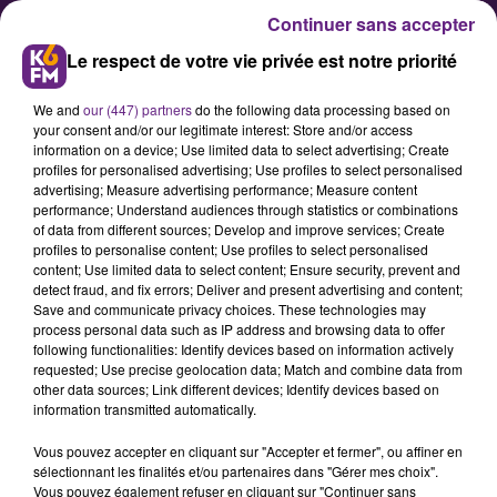
Continuer sans accepter
Le respect de votre vie privée est notre priorité
We and
our (447) partners
do the following data processing based on
your consent and/or our legitimate interest: Store and/or access
information on a device; Use limited data to select advertising; Create
profiles for personalised advertising; Use profiles to select personalised
advertising; Measure advertising performance; Measure content
performance; Understand audiences through statistics or combinations
of data from different sources; Develop and improve services; Create
Lyhanna, surpopulation
profiles to personalise content; Use profiles to select personalised
carcérale, réalité administrative,
content; Use limited data to select content; Ensure security, prevent and
detect fraud, and fix errors; Deliver and present advertising and content;
Olivier Caracotch nous dit tout
Save and communicate privacy choices. These technologies may
sans tabou
process personal data such as IP address and browsing data to offer
following functionalities: Identify devices based on information actively
requested; Use precise geolocation data; Match and combine data from
other data sources; Link different devices; Identify devices based on
information transmitted automatically.
Vous pouvez accepter en cliquant sur "Accepter et fermer", ou affiner en
sélectionnant les finalités et/ou partenaires dans "Gérer mes choix".
Vous pouvez également refuser en cliquant sur "Continuer sans