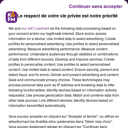
Continuer sans accepter
Le respect de votre vie privée est notre priorité
We and
our (447) partners
do the following data processing based on
your consent and/or our legitimate interest: Store and/or access
information on a device; Use limited data to select advertising; Create
profiles for personalised advertising; Use profiles to select personalised
advertising; Measure advertising performance; Measure content
Le bÅ?uf bourguignon, plat
performance; Understand audiences through statistics or combinations
of data from different sources; Develop and improve services; Create
franà§ais préféré dans
profiles to personalise content; Use profiles to select personalised
l'hexagone
content; Use limited data to select content; Ensure security, prevent and
detect fraud, and fix errors; Deliver and present advertising and content;
Save and communicate privacy choices. These technologies may
process personal data such as IP address and browsing data to offer
Le boeuf bourguignon arrive en
following functionalities: Identify devices based on information actively
tête des plats français préférés
requested; Use precise geolocation data; Match and combine data from
other data sources; Link different devices; Identify devices based on
dans l'Hexagone cette année, selon
information transmitted automatically.
un sondage réalisé par Opinionway
Vous pouvez accepter en cliquant sur "Accepter et fermer", ou affiner en
et le Printemps de l'Optimisme. Il
sélectionnant les finalités et/ou partenaires dans "Gérer mes choix".
est &nbsp;ex-équo avec la
Vous pouvez également refuser en cliquant sur "Continuer sans