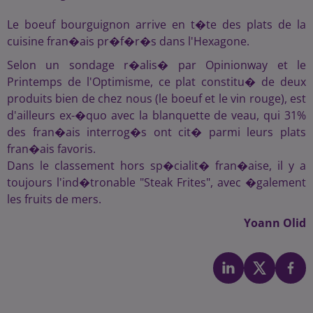
Le boeuf bourguignon arrive en t�te des plats de la
cuisine fran�ais pr�f�r�s dans l'Hexagone.
Selon un sondage r�alis� par Opinionway et le
Printemps de l'Optimisme, ce plat constitu� de deux
produits bien de chez nous (le boeuf et le vin rouge), est
d'ailleurs ex-�quo avec la blanquette de veau, qui 31%
des fran�ais interrog�s ont cit� parmi leurs plats
fran�ais favoris.
Dans le classement hors sp�cialit� fran�aise, il y a
toujours l'ind�tronable "Steak Frites", avec �galement
les fruits de mers.
Yoann Olid