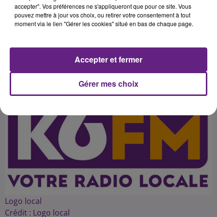
blanquette de veau, 31% des
accepter". Vos préférences ne s'appliqueront que pour ce site. Vous
pouvez mettre à jour vos choix, ou retirer votre consentement à tout
français interrogés l'ont cité parmi
moment via le lien "Gérer les cookies" situé en bas de chaque page.
Accepter et fermer
Publié : 22 février 2016 à 16h27 par 45
Gérer mes choix
Logo local
Crédit :
Logo local