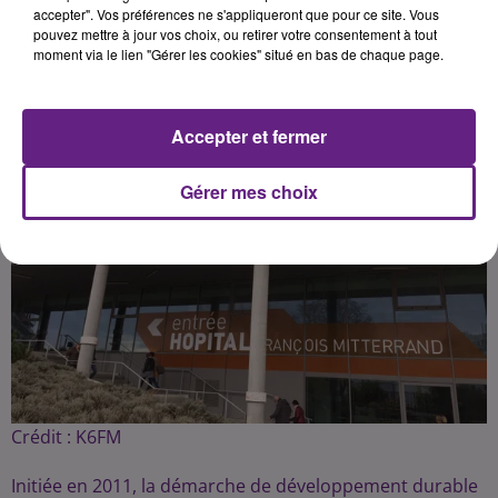
Publié : 3 juin 2019 à 16h35 par la rédaction
accepter". Vos préférences ne s'appliqueront que pour ce site. Vous
pouvez mettre à jour vos choix, ou retirer votre consentement à tout
moment via le lien "Gérer les cookies" situé en bas de chaque page.
Accepter et fermer
Gérer mes choix
Crédit :
K6FM
Initiée en 2011, la démarche de développement durable