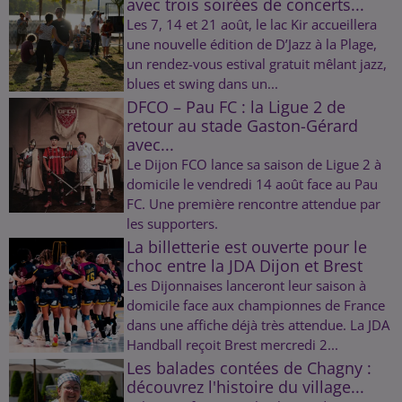
avec trois soirées de concerts...
Les 7, 14 et 21 août, le lac Kir accueillera
une nouvelle édition de D’Jazz à la Plage,
un rendez-vous estival gratuit mêlant jazz,
blues et swing dans un...
DFCO – Pau FC : la Ligue 2 de
retour au stade Gaston-Gérard
avec...
Le Dijon FCO lance sa saison de Ligue 2 à
domicile le vendredi 14 août face au Pau
FC. Une première rencontre attendue par
les supporters.
La billetterie est ouverte pour le
choc entre la JDA Dijon et Brest
Les Dijonnaises lanceront leur saison à
domicile face aux championnes de France
dans une affiche déjà très attendue. La JDA
Handball reçoit Brest mercredi 2...
Les balades contées de Chagny :
découvrez l'histoire du village...