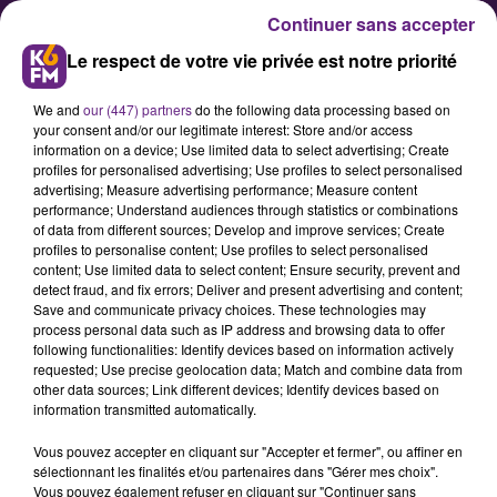
Continuer sans accepter
Le respect de votre vie privée est notre priorité
We and
our (447) partners
do the following data processing based on
your consent and/or our legitimate interest: Store and/or access
information on a device; Use limited data to select advertising; Create
profiles for personalised advertising; Use profiles to select personalised
advertising; Measure advertising performance; Measure content
Le CHU Dijon participe à la
performance; Understand audiences through statistics or combinations
of data from different sources; Develop and improve services; Create
semaine du développement
profiles to personalise content; Use profiles to select personalised
durable
content; Use limited data to select content; Ensure security, prevent and
detect fraud, and fix errors; Deliver and present advertising and content;
Save and communicate privacy choices. These technologies may
process personal data such as IP address and browsing data to offer
Le CHU de Dijon organise jusqu’à
following functionalities: Identify devices based on information actively
vendredi des animations dans le
requested; Use precise geolocation data; Match and combine data from
other data sources; Link different devices; Identify devices based on
cadre de la semaine du
information transmitted automatically.
développement durable.
Vous pouvez accepter en cliquant sur "Accepter et fermer", ou affiner en
sélectionnant les finalités et/ou partenaires dans "Gérer mes choix".
Vous pouvez également refuser en cliquant sur "Continuer sans