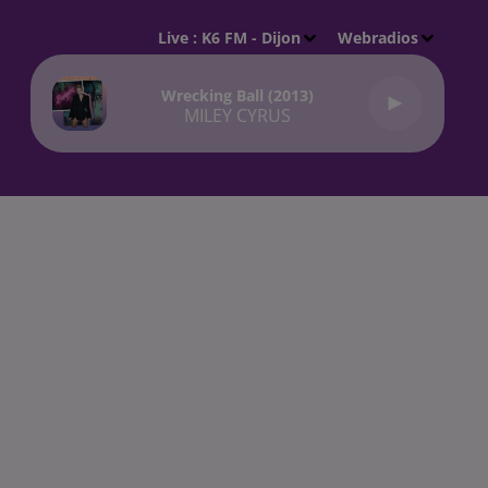
Live :
K6 FM - Dijon
Webradios
Wrecking Ball (2013)
MILEY CYRUS