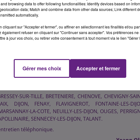
stes d'améliorations.
and browsing data to offer following functionalities: Identify devices based on infor
eolocation data; Match and combine data from other data sources; Link different de
tionale autour de la mobilité en ville s'intitule Enqu
nsmitted automatically.
mise en place conjointement par le Grand Dijon, le Cons
cliquant sur "Accepter et fermer", ou affiner en sélectionnant les finalités et/ou pa
 également refuser en cliquant sur "Continuer sans accepter". Vos préférences ne 
rés au sort puis interrogés sur leur habitudes de transpo
tre à jour vos choix, ou retirer votre consentement à tout moment via le lien "Gérer 
way, service d'autopartage, pistes cyclables... le Grand Di
ngé les habitudes de déplacement des utilisateurs.
 bureau indépendant, soit par téléphone, soit physiquem
Gérer mes choix
Accepter et fermer
, leurs réponses seront anonymisées et transmise au Cer
'environnement, la mobilité et l'aménagement, anciennem
nale.
RESSEY-SUR-TILLE, BRETENIERE, CHENOVE, CHEVIGNY-SAIN
IX, DIJON, FENAY, FLAVIGNEROT, FONTAINE-LES-DIJO
 MARSANNAY-LA-COTE, NEUILLY-LES-DIJON, OUGES, PERRIGN
APOLLINAIRE, SENNECEY-LES-DIJON, TALANT.
ntretien téléphonique.
Yoann Ol