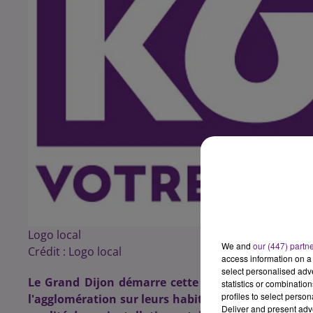
Logo local
We and
our (447) partn
Crédit :
Logo local
access information on a 
select personalised ad
Le Grand Dijon démarre cette semaine et jusqu'
statistics or combinatio
profiles to select person
l'agglomération sur leurs habitudes de déplacement
Deliver and present adv