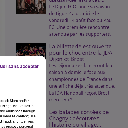
Le Dijon FCO lance sa saison
de Ligue 2 à domicile le
vendredi 14 août face au Pau
FC. Une première rencontre
attendue par les supporters.
La billetterie est ouverte
pour le choc entre la JDA
Dijon et Brest
Les Dijonnaises lanceront leur
uer sans accepter
saison à domicile face aux
championnes de France dans
une affiche déjà très attendue.
La JDA Handball reçoit Brest
mercredi 2...
erest: Store and/or
tising; Use profiles to
tand audiences through
Les balades contées de
de
personalise content; Use
Chagny : découvrez
 fraud, and fix errors;
 la
l'histoire du village...
 may process personal