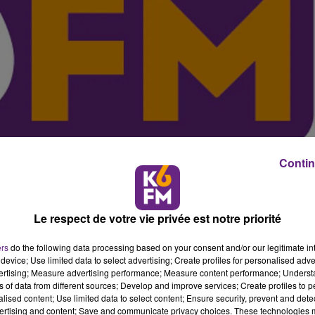
Contin
Le respect de votre vie privée est notre priorité
ers
do the following data processing based on your consent and/or our legitimate int
device; Use limited data to select advertising; Create profiles for personalised adver
vertising; Measure advertising performance; Measure content performance; Unders
à mars 2016 une grande enquête auprès des habitants 
ns of data from different sources; Develop and improve services; Create profiles to 
alised content; Use limited data to select content; Ensure security, prevent and detect
 et leur vision des transports urbains, afin de juger de
ertising and content; Save and communicate privacy choices. These technologies