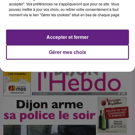
renforcement des effectifs de la
accepter". Vos préférences ne s'appliqueront que pour ce site. Vous
pouvez mettre à jour vos choix, ou retirer votre consentement à tout
police municipale dans la Cité des
moment via le lien "Gérer les cookies" situé en bas de chaque page.
Ducs.
Accepter et fermer
Publié : 21 octobre 2020 à 10h25 par Fabrice Aubry
Gérer mes choix