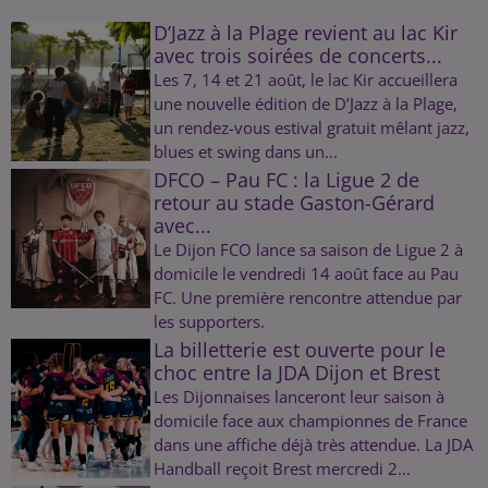
D’Jazz à la Plage revient au lac Kir
avec trois soirées de concerts...
Les 7, 14 et 21 août, le lac Kir accueillera
une nouvelle édition de D’Jazz à la Plage,
un rendez-vous estival gratuit mêlant jazz,
blues et swing dans un...
DFCO – Pau FC : la Ligue 2 de
retour au stade Gaston-Gérard
avec...
Le Dijon FCO lance sa saison de Ligue 2 à
domicile le vendredi 14 août face au Pau
FC. Une première rencontre attendue par
les supporters.
La billetterie est ouverte pour le
choc entre la JDA Dijon et Brest
Les Dijonnaises lanceront leur saison à
domicile face aux championnes de France
dans une affiche déjà très attendue. La JDA
Handball reçoit Brest mercredi 2...