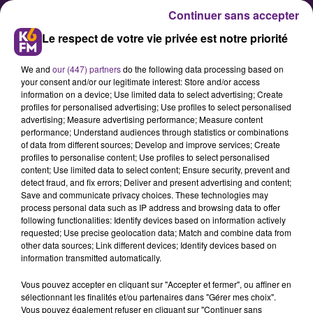
Continuer sans accepter
Le respect de votre vie privée est notre priorité
We and
our (447) partners
do the following data processing based on
your consent and/or our legitimate interest: Store and/or access
information on a device; Use limited data to select advertising; Create
profiles for personalised advertising; Use profiles to select personalised
advertising; Measure advertising performance; Measure content
Le journal « Dijon l’hebdo »
performance; Understand audiences through statistics or combinations
of data from different sources; Develop and improve services; Create
revient sur le renforcement de la
profiles to personalise content; Use profiles to select personalised
police municipale à Dijon
content; Use limited data to select content; Ensure security, prevent and
detect fraud, and fix errors; Deliver and present advertising and content;
Save and communicate privacy choices. These technologies may
process personal data such as IP address and browsing data to offer
Dans son dernier numéro qui
following functionalities: Identify devices based on information actively
parait ce mercredi 21 octobre, la
requested; Use precise geolocation data; Match and combine data from
other data sources; Link different devices; Identify devices based on
rédaction du journal « Dijon l’hebdo
information transmitted automatically.
» revient en détail sur les annonces
Vous pouvez accepter en cliquant sur "Accepter et fermer", ou affiner en
formulées ce mardi par François
sélectionnant les finalités et/ou partenaires dans "Gérer mes choix".
Rebsamen à propos du
Vous pouvez également refuser en cliquant sur "Continuer sans