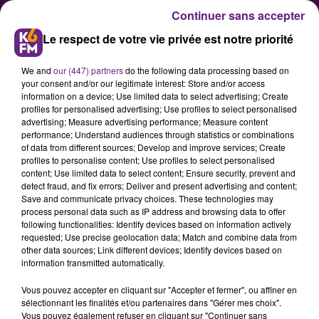
Continuer sans accepter
Le respect de votre vie privée est notre priorité
We and
our (447) partners
do the following data processing based on
your consent and/or our legitimate interest: Store and/or access
information on a device; Use limited data to select advertising; Create
profiles for personalised advertising; Use profiles to select personalised
advertising; Measure advertising performance; Measure content
Les infos qu’il ne fallait pas rater
performance; Understand audiences through statistics or combinations
of data from different sources; Develop and improve services; Create
cette semaine en Côte d’Or
profiles to personalise content; Use profiles to select personalised
content; Use limited data to select content; Ensure security, prevent and
detect fraud, and fix errors; Deliver and present advertising and content;
Sport, musique, social, télévision…
Save and communicate privacy choices. These technologies may
process personal data such as IP address and browsing data to offer
retour sur les principales infos
following functionalities: Identify devices based on information actively
évoquées cette semaine sur K6FM.
requested; Use precise geolocation data; Match and combine data from
other data sources; Link different devices; Identify devices based on
information transmitted automatically.
Publié : 30 août 2019 à 10h10 par Fabrice Aubry
Vous pouvez accepter en cliquant sur "Accepter et fermer", ou affiner en
sélectionnant les finalités et/ou partenaires dans "Gérer mes choix".
Vous pouvez également refuser en cliquant sur "Continuer sans