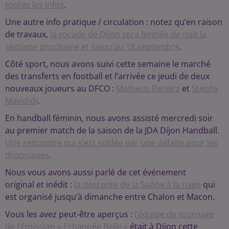
toutes les infos
.
Une autre info pratique / circulation : notez qu’en raison
de travaux,
la rocade de Dijon sera fermée de nuit la
semaine prochaine et jusqu’au 18 septembre
.
Côté sport, nous avons suivi cette semaine le marché
des transferts en football et l’arrivée ce jeudi de deux
nouveaux joueurs au DFCO :
Matheus Pereira
et
Stephy
Mavididi
.
En handball féminin, nous avons assisté mercredi soir
au premier match de la saison de la JDA Dijon Handball.
Une rencontre qui s’est soldée par une défaite pour les
dijonnaises
.
Nous vous avons aussi parlé de cet événement
original et inédit :
la descente de la Saône à la nage
qui
est organisé jusqu’à dimanche entre Chalon et Macon.
Vous les avez peut-être aperçus :
l’équipe de tournage
de l’émission « Echappée Belle »
était à Dijon cette