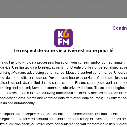
ions Familiales soutient le déploiement de ce dispositif, en
Contin
ements actuellement concernés, proposent un accompagneme
dispositif, en partenariat avec le Centre Régional d’Informati
Le respect de votre vie privée est notre priorité
spositif sur l’ensemble du département. Le 21 septembre, L
ers
do the following data processing based on your consent and/or our legitimate int
gnées à la Caf de Côte d’Or lors d’une réunion de lancemen
device; Use limited data to select advertising; Create profiles for personalised adver
vertising; Measure advertising performance; Measure content performance; Unders
ns of data from different sources; Develop and improve services; Create profiles to 
alised content; Use limited data to select content; Ensure security, prevent and detect
ertising and content; Save and communicate privacy choices. These technologies
te des jeunes sur le Web
and browsing data to offer following functionalities: Identify devices based on infor
eolocation data; Match and combine data from other data sources; Link different de
our aux réseaux sociaux : une action éducative sur la Toile 
nsmitted automatically.
s « Promeneurs du Net »
cliquant sur "Accepter et fermer", ou affiner en sélectionnant les finalités et/ou pa
ou animateur, qui exerce dans un centre social, un foyer d
 également refuser en cliquant sur "Continuer sans accepter". Vos préférences ne 
ntrant en relation avec les jeunes sur Internet, le
tre à jour vos choix, ou retirer votre consentement à tout moment via le lien "Gérer 