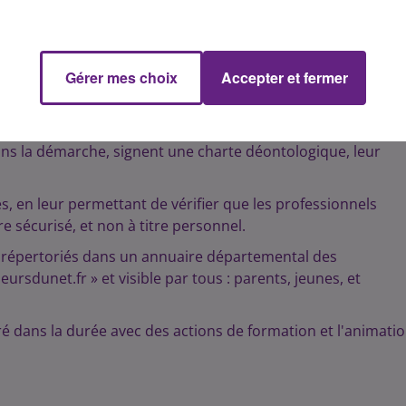
, propose une nouvelle pratique professionnelle, en ligne, 
es forums…
Gérer mes choix
Accepter et fermer
 critique face à l’information et à l’image.
 sécurisé
dans la démarche, signent une charte déontologique, leur
s, en leur permettant de vérifier que les professionnels
 sécurisé, et non à titre personnel.
nt répertoriés dans un annuaire départemental des
ursdunet.fr » et visible par tous : parents, jeunes, et
dans la durée avec des actions de formation et l'animati