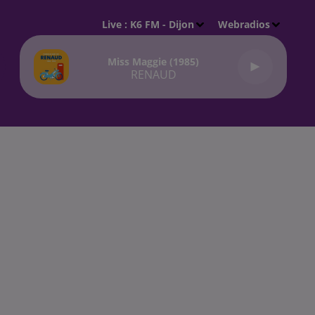
Live :
K6 FM - Dijon
Webradios
Miss Maggie (1985)
RENAUD