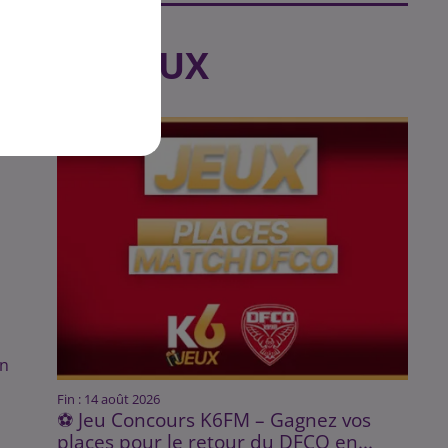
où
LES JEUX
on
Fin : 14 août 2026
⚽ Jeu Concours K6FM – Gagnez vos
places pour le retour du DFCO en...