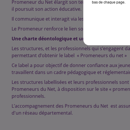
Promeneur du Net élargit son territoire d’intervention
bas de chaque page.
il poursuit son action éducative.
Il communique et interagit via les blogs, les tchats, l
Le Promeneur renforce le lien social et cultive un esprit
Une charte déontologique et un cadre pédagogique
Les structures, et les professionnels qui s’engagent 
permettant d’obtenir le label « Promeneurs du net »
Ce label a pour objectif de donner confiance aux jeune
travaillent dans un cadre pédagogique et réglementaire
Les structures labellisées et leurs professionnels so
Promeneurs du Net, à disposition sur le site « promene
professionnels.
L’accompagnement des Promeneurs du Net est assuré 
d'un réseau départemental.