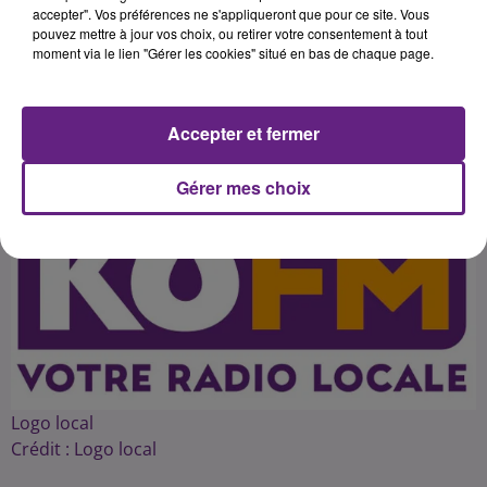
harmoniser la communication
accepter". Vos préférences ne s'appliqueront que pour ce site. Vous
pouvez mettre à jour vos choix, ou retirer votre consentement à tout
moment via le lien "Gérer les cookies" situé en bas de chaque page.
Publié : 26 mars 2016 à 9h55 par 45
Accepter et fermer
Gérer mes choix
Logo local
Crédit :
Logo local