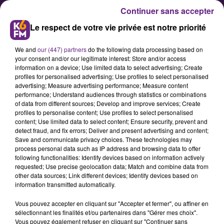
Continuer sans accepter
Le respect de votre vie privée est notre priorité
We and
our (447) partners
do the following data processing based on
your consent and/or our legitimate interest: Store and/or access
information on a device; Use limited data to select advertising; Create
profiles for personalised advertising; Use profiles to select personalised
advertising; Measure advertising performance; Measure content
Les tourismes Bourguignons et
performance; Understand audiences through statistics or combinations
of data from different sources; Develop and improve services; Create
Franc-Comtois fusionnent au
profiles to personalise content; Use profiles to select personalised
sein du CRT
content; Use limited data to select content; Ensure security, prevent and
detect fraud, and fix errors; Deliver and present advertising and content;
Save and communicate privacy choices. These technologies may
process personal data such as IP address and browsing data to offer
Cette semaine, la Bourgogne-
following functionalities: Identify devices based on information actively
Franche-Comté a accouché du
requested; Use precise geolocation data; Match and combine data from
other data sources; Link different devices; Identify devices based on
premier Conseil Régional du
information transmitted automatically.
Tourisme fusionné de France : Le
Vous pouvez accepter en cliquant sur "Accepter et fermer", ou affiner en
CRT Bourgogne-Franche-Comté,
sélectionnant les finalités et/ou partenaires dans "Gérer mes choix".
dont l'objectif est de promouvoir et
Vous pouvez également refuser en cliquant sur "Continuer sans