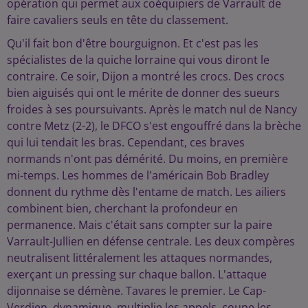
opération qui permet aux coéquipiers de Varrault de
faire cavaliers seuls en tête du classement.
Qu'il fait bon d'être bourguignon. Et c'est pas les
spécialistes de la quiche lorraine qui vous diront le
contraire. Ce soir, Dijon a montré les crocs. Des crocs
bien aiguisés qui ont le mérite de donner des sueurs
froides à ses poursuivants. Après le match nul de Nancy
contre Metz (2-2), le DFCO s'est engouffré dans la brèche
qui lui tendait les bras. Cependant, ces braves
normands n'ont pas démérité. Du moins, en première
mi-temps. Les hommes de l'américain Bob Bradley
donnent du rythme dès l'entame de match. Les ailiers
combinent bien, cherchant la profondeur en
permanence. Mais c'était sans compter sur la paire
Varrault-Jullien en défense centrale. Les deux compères
neutralisent littéralement les attaques normandes,
exerçant un pressing sur chaque ballon. L'attaque
dijonnaise se démène. Tavares le premier. Le Cap-
Verdien, dynamique, multiplie les appels, coupe les