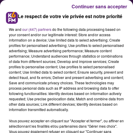
Continuer sans accepter
Le respect de votre vie privée est notre priorité
We and
our (447) partners
do the following data processing based on
your consent and/or our legitimate interest: Store and/or access
information on a device; Use limited data to select advertising; Create
profiles for personalised advertising; Use profiles to select personalised
advertising; Measure advertising performance; Measure content
Ligue 2 : Victorieux au Havre, le
performance; Understand audiences through statistics or combinations
of data from different sources; Develop and improve services; Create
DFCO s'envole au classement
profiles to personalise content; Use profiles to select personalised
content; Use limited data to select content; Ensure security, prevent and
detect fraud, and fix errors; Deliver and present advertising and content;
Au terme de la 25 ème journée de
Save and communicate privacy choices. These technologies may
process personal data such as IP address and browsing data to offer
Ligue 2, le DFCO s'est imposé 2-0
following functionalities: Identify devices based on information actively
sur la pelouse du Havre. Une bonne
requested; Use precise geolocation data; Match and combine data from
other data sources; Link different devices; Identify devices based on
opération qui permet aux
information transmitted automatically.
coéquipiers de Varrault de faire
Vous pouvez accepter en cliquant sur "Accepter et fermer", ou affiner en
cavaliers seuls en tête du
sélectionnant les finalités et/ou partenaires dans "Gérer mes choix".
Vous pouvez également refuser en cliquant sur "Continuer sans