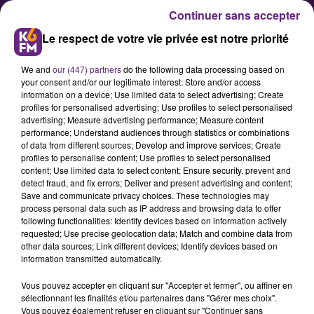
Continuer sans accepter
Le respect de votre vie privée est notre priorité
We and
our (447) partners
do the following data processing based on
your consent and/or our legitimate interest: Store and/or access
information on a device; Use limited data to select advertising; Create
profiles for personalised advertising; Use profiles to select personalised
advertising; Measure advertising performance; Measure content
LINO à Dijon : Fermeture
performance; Understand audiences through statistics or combinations
of data from different sources; Develop and improve services; Create
nocturne toute cette semaine
profiles to personalise content; Use profiles to select personalised
content; Use limited data to select content; Ensure security, prevent and
detect fraud, and fix errors; Deliver and present advertising and content;
De nouveaux travaux de
Save and communicate privacy choices. These technologies may
process personal data such as IP address and browsing data to offer
maintenance sont prévus sur la
following functionalities: Identify devices based on information actively
LINO (Rocade Ouest de Dijon) toute
requested; Use precise geolocation data; Match and combine data from
other data sources; Link different devices; Identify devices based on
cette semaine. La DIR-CE a donc
information transmitted automatically.
prévu 3 nuits de fermetures entre
Vous pouvez accepter en cliquant sur "Accepter et fermer", ou affiner en
sélectionnant les finalités et/ou partenaires dans "Gérer mes choix".
Vous pouvez également refuser en cliquant sur "Continuer sans