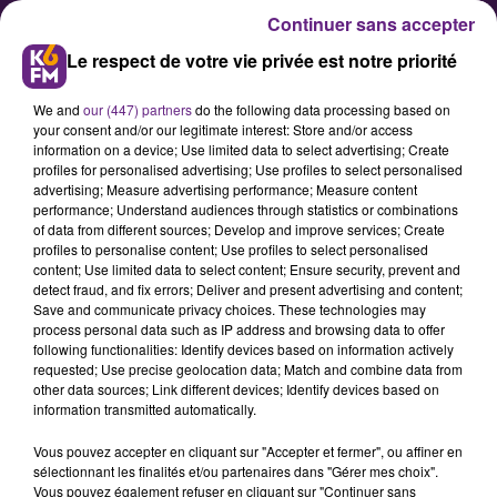
Continuer sans accepter
Le respect de votre vie privée est notre priorité
We and
our (447) partners
do the following data processing based on
your consent and/or our legitimate interest: Store and/or access
information on a device; Use limited data to select advertising; Create
profiles for personalised advertising; Use profiles to select personalised
advertising; Measure advertising performance; Measure content
Marie-Guite Dufay a écrit à Joe
performance; Understand audiences through statistics or combinations
of data from different sources; Develop and improve services; Create
Biden
profiles to personalise content; Use profiles to select personalised
content; Use limited data to select content; Ensure security, prevent and
detect fraud, and fix errors; Deliver and present advertising and content;
La présidente de région Bourgogne-
Save and communicate privacy choices. These technologies may
process personal data such as IP address and browsing data to offer
Franche-Comté a écrit au nouveau
following functionalities: Identify devices based on information actively
président des Etats-Unis pour
requested; Use precise geolocation data; Match and combine data from
other data sources; Link different devices; Identify devices based on
notamment lui demander une
information transmitted automatically.
levée des « taxes Trump » qui
Vous pouvez accepter en cliquant sur "Accepter et fermer", ou affiner en
pénalisent les viticulteurs de la
sélectionnant les finalités et/ou partenaires dans "Gérer mes choix".
région.
Vous pouvez également refuser en cliquant sur "Continuer sans