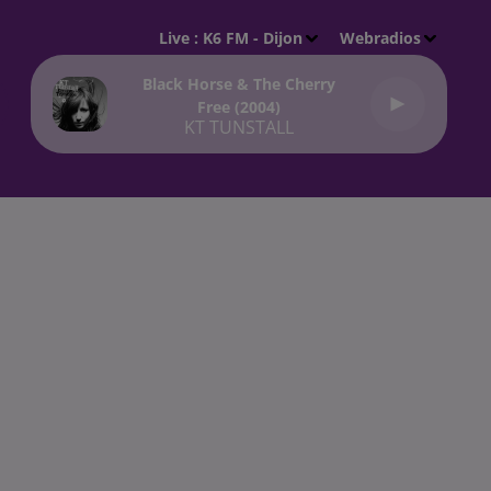
Live :
K6 FM - Dijon
Webradios
Black Horse & The Cherry
Free (2004)
KT TUNSTALL