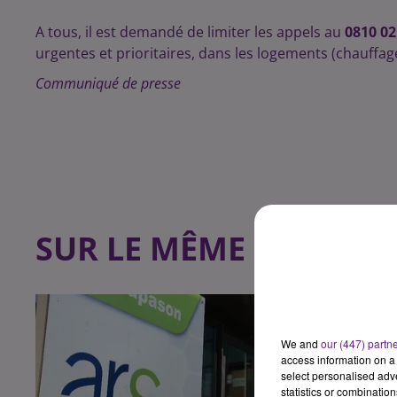
A tous, il est demandé de limiter les appels au
0810 02
urgentes et prioritaires, dans les logements (chauffage, 
Communiqué de presse
SUR LE MÊME SUJET
We and
our (447) partn
access information on a 
select personalised ad
statistics or combinatio