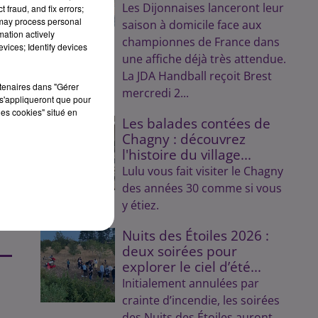
Les Dijonnaises lanceront leur
 fraud, and fix errors;
 may process personal
saison à domicile face aux
mation actively
championnes de France dans
vices; Identify devices
une affiche déjà très attendue.
La JDA Handball reçoit Brest
rtenaires dans "Gérer
mercredi 2...
s'appliqueront que pour
les cookies" situé en
Les balades contées de
Chagny : découvrez
l'histoire du village...
le
Lulu vous fait visiter le Chagny
des années 30 comme si vous
y étiez.
.
Nuits des Étoiles 2026 :
deux soirées pour
explorer le ciel d’été...
Initialement annulées par
crainte d’incendie, les soirées
des Nuits des Étoiles auront