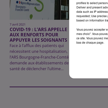
profiles to select person
Deliver and present adv
data such as IP address 
requested; Use precise g
based on information tra
7 avril 2021
26 mars 2021
COVID-19 : L’ARS APPELLE
COVID-19 :
Vous pouvez accepter en 
AUX RENFORTS POUR
FERMÉES E
mes choix". Vous pouvez
ce site. Vous pouvez met
APPUYER LES SOIGNANTS
Le rectorat de
bas de chaque page.
Face à l’afflux des patients qui
ce vendredi m
nécessitent une hospitalisation,
sanitaire dan
l’ARS Bourgogne-Franche-Comté
scolaires de l
demande aux établissements de
santé de déclencher l’ultime...