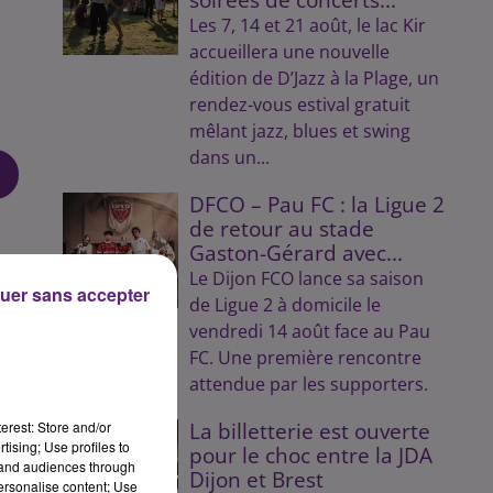
Les 7, 14 et 21 août, le lac Kir
accueillera une nouvelle
édition de D’Jazz à la Plage, un
rendez-vous estival gratuit
mêlant jazz, blues et swing
dans un...
DFCO – Pau FC : la Ligue 2
de retour au stade
Gaston-Gérard avec...
Le Dijon FCO lance sa saison
uer sans accepter
de Ligue 2 à domicile le
vendredi 14 août face au Pau
FC. Une première rencontre
attendue par les supporters.
erest: Store and/or
La billetterie est ouverte
tising; Use profiles to
pour le choc entre la JDA
tand audiences through
Dijon et Brest
personalise content; Use