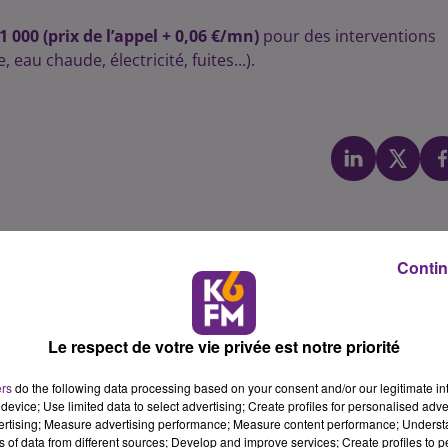
1 000 (prix de l’appel + 0,06 €/mn)
pour des interventions
eau chaude, électricité, fuites...).
Contin
Le respect de votre vie privée est notre priorité
ers
do the following data processing based on your consent and/or our legitimate int
device; Use limited data to select advertising; Create profiles for personalised adver
vertising; Measure advertising performance; Measure content performance; Unders
ns of data from different sources; Develop and improve services; Create profiles to 