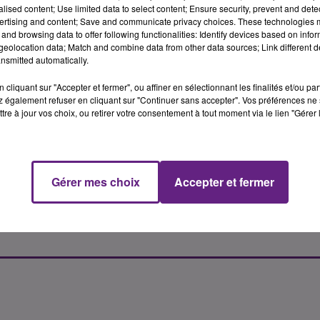
alised content; Use limited data to select content; Ensure security, prevent and detect
ertising and content; Save and communicate privacy choices. These technologies
and browsing data to offer following functionalities: Identify devices based on infor
eolocation data; Match and combine data from other data sources; Link different de
nsmitted automatically.
12 mars 2021
 NEUF CLASSES
COVID-19 : SITUATION
cliquant sur "Accepter et fermer", ou affiner en sélectionnant les finalités et/ou pa
N CÔTE D’OR
ÉPIDÉMIQUE STABLE,
 également refuser en cliquant sur "Continuer sans accepter". Vos préférences ne 
tre à jour vos choix, ou retirer votre consentement à tout moment via le lien "Gérer 
COUVERTURE VACCINALE
 Dijon a fait le point
EN...
atin sur la situation
L’agence régionale de santé de
s les établissements
Bourgogne-Franche-Comté a fait 
a région.
Gérer mes choix
Accepter et fermer
point ce vendredi soir sur la
situation épidémique dans la
région. La situation reste stable..