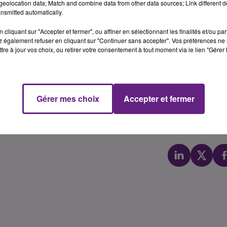
olle grace au nouveau système de "Simple Jackpot".
eolocation data; Match and combine data from other data sources; Link different de
nsmitted automatically.
 la nouvelle : un Dijonnais a eu la chance de voir son p
a été multiplié par mille grace au nouveau système "Sim
cliquant sur "Accepter et fermer", ou affiner en sélectionnant les finalités et/ou pa
 également refuser en cliquant sur "Continuer sans accepter". Vos préférences ne 
 et de multiplier jusqu'à mille fois sa somme totale.
tre à jour vos choix, ou retirer votre consentement à tout moment via le lien "Gérer 
st sûrement le gagnant
#SimpleJackpot
x1000 qui vient de décroch
Gérer mes choix
Accepter et fermer
7
Yoann Ol