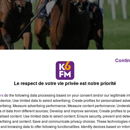
Contin
Le respect de votre vie privée est notre priorité
ers
do the following data processing based on your consent and/or our legitimate int
device; Use limited data to select advertising; Create profiles for personalised adver
vertising; Measure advertising performance; Measure content performance; Unders
ns of data from different sources; Develop and improve services; Create profiles to 
alised content; Use limited data to select content; Ensure security, prevent and detect
ertising and content; Save and communicate privacy choices. These technologies
eek-end plus de 45 000 �?� suite à un pari hippique. 
and browsing data to offer following functionalities: Identify devices based on infor