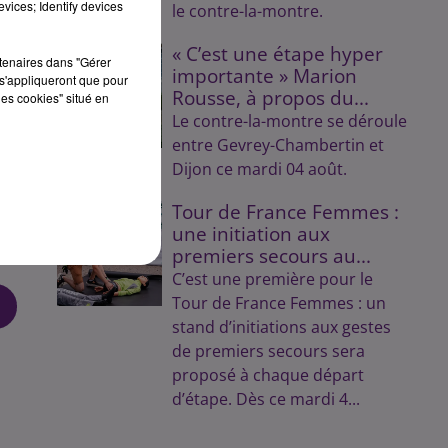
vices; Identify devices
le contre-la-montre.
ari
« C’est une étape hyper
ple
rtenaires dans "Gérer
importante » Marion
s'appliqueront que pour
Rousse, à propos du...
les cookies" situé en
Le contre-la-montre se déroule
entre Gevrey-Chambertin et
er
Dijon ce mardi 04 août.
Tour de France Femmes :
une initiation aux
id
premiers secours au...
C’est une première pour le
Tour de France Femmes : un
stand d’initiations aux gestes
de premiers secours sera
proposé à chaque départ
d’étape. Dès ce mardi 4...