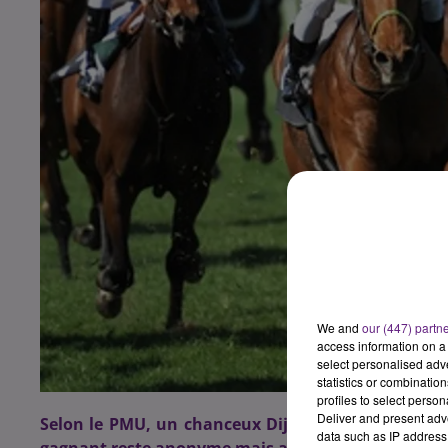
We and
our (447) partn
access information on a 
select personalised ad
statistics or combinatio
profiles to select person
Deliver and present adv
Selon le PMU, un chanceux Dijonnais a gagné ce w
data such as IP address 