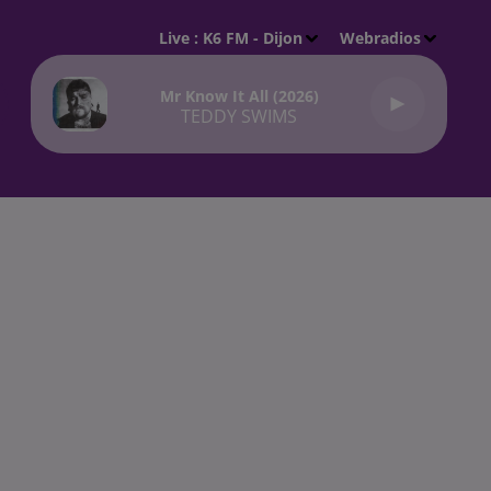
Live :
K6 FM - Dijon
Webradios
Mr Know It All (2026)
TEDDY SWIMS