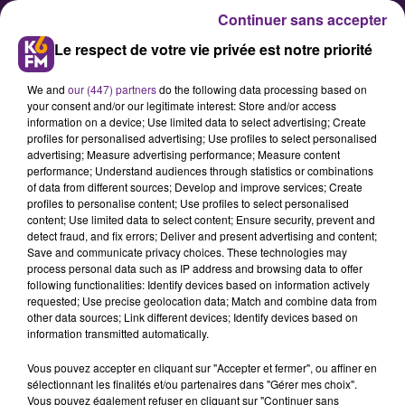
Continuer sans accepter
Le respect de votre vie privée est notre priorité
We and
our (447) partners
do the following data processing based on
your consent and/or our legitimate interest: Store and/or access
information on a device; Use limited data to select advertising; Create
profiles for personalised advertising; Use profiles to select personalised
advertising; Measure advertising performance; Measure content
Pas de nouvelles sur l’ouverture
performance; Understand audiences through statistics or combinations
of data from different sources; Develop and improve services; Create
du vaccinodrome du Zénith de
profiles to personalise content; Use profiles to select personalised
Dijon
content; Use limited data to select content; Ensure security, prevent and
detect fraud, and fix errors; Deliver and present advertising and content;
Save and communicate privacy choices. These technologies may
process personal data such as IP address and browsing data to offer
Alors que la campagne de
following functionalities: Identify devices based on information actively
vaccination contre le COVID-19 s’est
requested; Use precise geolocation data; Match and combine data from
other data sources; Link different devices; Identify devices based on
accélérée ces dernières semaines
information transmitted automatically.
sur toute la France, la préfecture de
Vous pouvez accepter en cliquant sur "Accepter et fermer", ou affiner en
Côte d’Or n’a pas encore confirmé
sélectionnant les finalités et/ou partenaires dans "Gérer mes choix".
l’ouverture du grand vaccinodrome
Vous pouvez également refuser en cliquant sur "Continuer sans