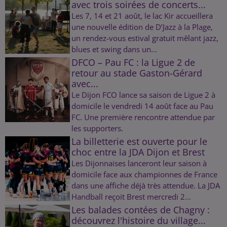
avec trois soirées de concerts...
Les 7, 14 et 21 août, le lac Kir accueillera
une nouvelle édition de D’Jazz à la Plage,
un rendez-vous estival gratuit mêlant jazz,
blues et swing dans un...
DFCO – Pau FC : la Ligue 2 de
retour au stade Gaston-Gérard
avec...
Le Dijon FCO lance sa saison de Ligue 2 à
domicile le vendredi 14 août face au Pau
FC. Une première rencontre attendue par
les supporters.
La billetterie est ouverte pour le
choc entre la JDA Dijon et Brest
Les Dijonnaises lanceront leur saison à
domicile face aux championnes de France
dans une affiche déjà très attendue. La JDA
Handball reçoit Brest mercredi 2...
Les balades contées de Chagny :
découvrez l'histoire du village...