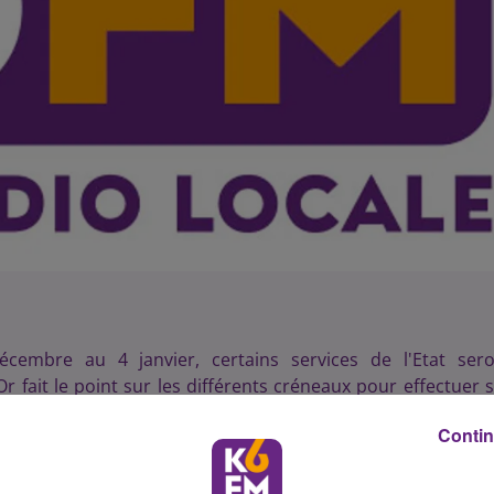
cembre au 4 janvier, certains services de l'Etat sero
 fait le point sur les différents créneaux pour effectuer 
Contin
cembre 2015}
publiques (DRFIP) {/slider}