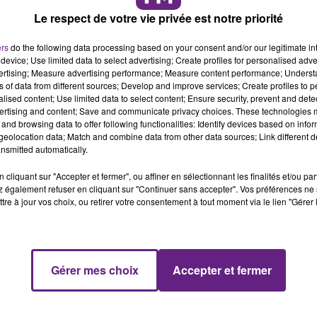
Le respect de votre vie privée est notre priorité
re 2015}
ers
do the following data processing based on your consent and/or our legitimate int
device; Use limited data to select advertising; Create profiles for personalised adver
vertising; Measure advertising performance; Measure content performance; Unders
ns of data from different sources; Develop and improve services; Create profiles to 
alised content; Use limited data to select content; Ensure security, prevent and detect
ertising and content; Save and communicate privacy choices. These technologies
de la cohésion sociale (DRJSCS) (après-midi uniquement)
and browsing data to offer following functionalities: Identify devices based on infor
eolocation data; Match and combine data from other data sources; Link different de
(DDCS)
nsmitted automatically.
égalité (DRDFE)
cliquant sur "Accepter et fermer", ou affiner en sélectionnant les finalités et/ou pa
s publiques (DRFIP) seront fermés au public à 15H
 également refuser en cliquant sur "Continuer sans accepter". Vos préférences ne 
tre à jour vos choix, ou retirer votre consentement à tout moment via le lien "Gérer 
ion nationale (DSDEN) {/slider}
cembre 2015}
ttes de la Préfecture de Côte-d'Or
Gérer mes choix
Accepter et fermer
 publiques (DRFIP) seront fermés au public à 12H {/slider}
re 2015}