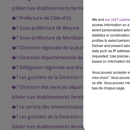
{slider=Les établissements fermés le jeudi 24 décemb
�? Préfecture de Côte-d'Or
We and
our (447) partn
access information on a 
�? Sous-préfecture de Beaune
select personalised ad
statistics or combinatio
�? Sous-préfecture de Montbard
profiles to select person
Deliver and present adv
�? Direction régionale de la jeunesse, des sports et 
data such as IP address 
requested; Use precise g
�? Direction départementale de la cohésion sociale 
based on information tra
�? Délégation régionale aux droits des femmes et à l'
Vous pouvez accepter en 
�? Les guichets de la Direction régionale des finance
mes choix". Vous pouvez
ce site. Vous pouvez met
�? Direction des services départementaux de l'éducat
bas de chaque page.
{slider=Les établissements fermés le mercredi 30 dé
�? Le service des immatriculations et la régie de rece
�? Les guichets de la Direction régionale des finances
{slider=Les établissements fermés le jeudi 31 décemb