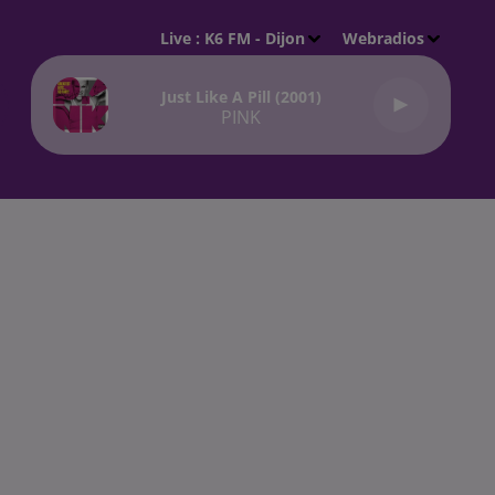
Live :
K6 FM - Dijon
Webradios
Just Like A Pill (2001)
PINK