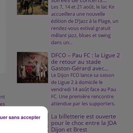
Les 7, 14 et 21 août, le lac Kir
accueillera une nouvelle
édition de D’Jazz à la Plage, un
rendez-vous estival gratuit
mêlant jazz, blues et swing
dans un...
DFCO – Pau FC : la Ligue 2
de retour au stade
Gaston-Gérard avec...
Le Dijon FCO lance sa saison
de Ligue 2 à domicile le
vendredi 14 août face au Pau
FC. Une première rencontre
nt
attendue par les supporters.
ses
La billetterie est ouverte
uer sans accepter
pour le choc entre la JDA
Dijon et Brest