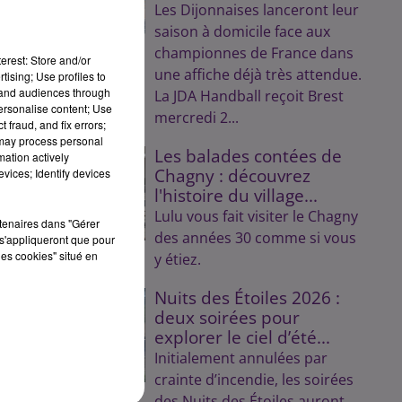
Les Dijonnaises lanceront leur
saison à domicile face aux
championnes de France dans
erest: Store and/or
une affiche déjà très attendue.
tising; Use profiles to
tand audiences through
La JDA Handball reçoit Brest
personalise content; Use
mercredi 2...
 fraud, and fix errors;
 may process personal
Les balades contées de
mation actively
Chagny : découvrez
vices; Identify devices
l'histoire du village...
Lulu vous fait visiter le Chagny
rtenaires dans "Gérer
des années 30 comme si vous
s'appliqueront que pour
les cookies" situé en
y étiez.
Nuits des Étoiles 2026 :
deux soirées pour
explorer le ciel d’été...
Initialement annulées par
crainte d’incendie, les soirées
des Nuits des Étoiles auront