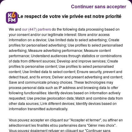
Continuer sans accepter
Le respect de votre vie privée est notre priorité
We and
our (447) partners
do the following data processing based on
your consent and/or our legitimate interest: Store and/or access
information on a device; Use limited data to select advertising; Create
profiles for personalised advertising; Use profiles to select personalised
advertising; Measure advertising performance; Measure content
Pour la faune et la flore sauvage,
performance; Understand audiences through statistics or combinations
of data from different sources; Develop and improve services; Create
ne taillons plus les haies en
profiles to personalise content; Use profiles to select personalised
période de reproduction !
content; Use limited data to select content; Ensure security, prevent and
detect fraud, and fix errors; Deliver and present advertising and content;
Save and communicate privacy choices. These technologies may
process personal data such as IP address and browsing data to offer
La ligue de protection des oiseaux
following functionalities: Identify devices based on information actively
de Bourgogne-Franche-Comté
requested; Use precise geolocation data; Match and combine data from
other data sources; Link different devices; Identify devices based on
souhaite nous sensibiliser sur le
information transmitted automatically.
rôle des haies champêtres pour les
Vous pouvez accepter en cliquant sur "Accepter et fermer", ou affiner en
oiseaux en cette période de
sélectionnant les finalités et/ou partenaires dans "Gérer mes choix".
printemps, et la façon de les tailler
Vous pouvez également refuser en cliquant sur "Continuer sans