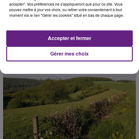
pour ne pas embêter les animaux
accepter". Vos préférences ne s'appliqueront que pour ce site. Vous
pouvez mettre à jour vos choix, ou retirer votre consentement à tout
qui s'y trouvent.
moment via le lien "Gérer les cookies" situé en bas de chaque page.
Publié : 4 avril 2021 à 13h00 par la rédaction
Accepter et fermer
Gérer mes choix