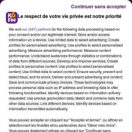
Continuer sans accepter
Le respect de votre vie privée est notre priorité
We and
our (447) partners
do the following data processing based on
your consent and/or our legitimate interest: Store and/or access
information on a device; Use limited data to select advertising; Create
profiles for personalised advertising; Use profiles to select personalised
advertising; Measure advertising performance; Measure content
Qui veut « courir pour des
performance; Understand audiences through statistics or combinations
of data from different sources; Develop and improve services; Create
animaux » ?
profiles to personalise content; Use profiles to select personalised
content; Use limited data to select content; Ensure security, prevent and
detect fraud, and fix errors; Deliver and present advertising and content;
L'association « courir pour les
Save and communicate privacy choices. These technologies may
process personal data such as IP address and browsing data to offer
animaux » a été créée en janvier
following functionalities: Identify devices based on information actively
2017. Son but est de récolter de
requested; Use precise geolocation data; Match and combine data from
other data sources; Link different devices; Identify devices based on
l’argent destiné à des projets
information transmitted automatically.
autour des animaux et de l’homme
Vous pouvez accepter en cliquant sur "Accepter et fermer", ou affiner en
et de la nature.
sélectionnant les finalités et/ou partenaires dans "Gérer mes choix".
Vous pouvez également refuser en cliquant sur "Continuer sans