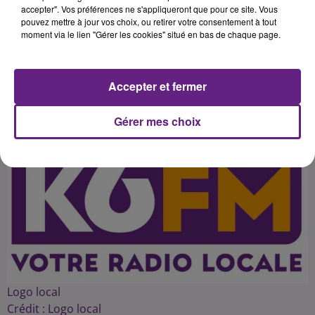
François Sauvadet avec 35,46% et
accepter". Vos préférences ne s'appliqueront que pour ce site. Vous
pouvez mettre à jour vos choix, ou retirer votre consentement à tout
la liste FN de Sophie Montel finit
moment via le lien "Gérer les cookies" situé en bas de chaque page.
Accepter et fermer
Publié : 13 décembre 2015 à 19h11 par arnaud
Gérer mes choix
Logo local
Crédit :
Logo local