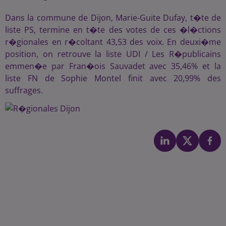
Dans la commune de Dijon, Marie-Guite Dufay, t�te de
liste PS, termine en t�te des votes de ces �l�ctions
r�gionales en r�coltant 43,53 des voix. En deuxi�me
position, on retrouve la liste UDI / Les R�publicains
emmen�e par Fran�ois Sauvadet avec 35,46% et la
liste FN de Sophie Montel finit avec 20,99% des
suffrages.