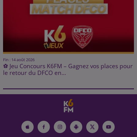
Fin : 14 août 2026
⚽ Jeu Concours K6FM – Gagnez vos places pour
le retour du DFCO en...