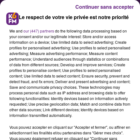
Continuer sans accepter
Le respect de votre vie privée est notre priorité
We and
our (447) partners
do the following data processing based on
your consent and/or our legitimate interest: Store and/or access
information on a device; Use limited data to select advertising; Create
profiles for personalised advertising; Use profiles to select personalised
advertising; Measure advertising performance; Measure content
Régionales : Marie-Guite Dufay
performance; Understand audiences through statistics or combinations
of data from different sources; Develop and improve services; Create
finit en tête à Dijon
profiles to personalise content; Use profiles to select personalised
content; Use limited data to select content; Ensure security, prevent and
detect fraud, and fix errors; Deliver and present advertising and content;
Dans la commune de Dijon, Marie-
Save and communicate privacy choices. These technologies may
process personal data such as IP address and browsing data to offer
Guite Dufay, tête de liste PS,
following functionalities: Identify devices based on information actively
termine en tête des votes de ces
requested; Use precise geolocation data; Match and combine data from
other data sources; Link different devices; Identify devices based on
éléctions régionales en récoltant
information transmitted automatically.
43,53 des voix. En deuxième
Vous pouvez accepter en cliquant sur "Accepter et fermer", ou affiner en
position, on retrouve la liste UDI /
sélectionnant les finalités et/ou partenaires dans "Gérer mes choix".
Les Républicains emmenée par
Vous pouvez également refuser en cliquant sur "Continuer sans