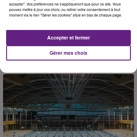
sensibilisation à la sécurité
accepter". Vos préférences ne s'appliqueront que pour ce site. Vous
pouvez mettre à jour vos choix, ou retirer votre consentement à tout
routière et pratiques sportives s'y
moment via le lien "Gérer les cookies" situé en bas de chaque page.
màªleront toute la journée pour
intéresser et toucher le plus grand
Accepter et fermer
Gérer mes choix
Publié : 9 juin 2017 à 15h04 par 45