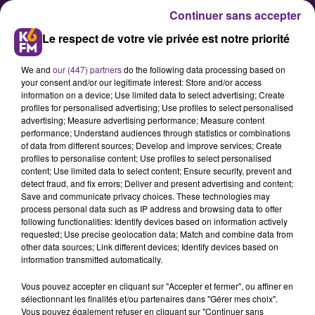
Continuer sans accepter
Le respect de votre vie privée est notre priorité
We and
our (447) partners
do the following data processing based on
your consent and/or our legitimate interest: Store and/or access
information on a device; Use limited data to select advertising; Create
profiles for personalised advertising; Use profiles to select personalised
advertising; Measure advertising performance; Measure content
Sécurité routière : une journée
performance; Understand audiences through statistics or combinations
of data from different sources; Develop and improve services; Create
pas comme les autres à la
profiles to personalise content; Use profiles to select personalised
Piscine Olympique de Dijon
content; Use limited data to select content; Ensure security, prevent and
detect fraud, and fix errors; Deliver and present advertising and content;
Save and communicate privacy choices. These technologies may
process personal data such as IP address and browsing data to offer
La 3e&nbsp;Compagnie de l'àcole
following functionalities: Identify devices based on information actively
de Gendarmerie de Dijon organise
requested; Use precise geolocation data; Match and combine data from
other data sources; Link different devices; Identify devices based on
ce samedi de 10h à 17h30 une
information transmitted automatically.
"Journée Comme les Autres" peu
Vous pouvez accepter en cliquant sur "Accepter et fermer", ou affiner en
banale à la Piscine Olympique de
sélectionnant les finalités et/ou partenaires dans "Gérer mes choix".
Dijon : &nbsp;actions de
Vous pouvez également refuser en cliquant sur "Continuer sans