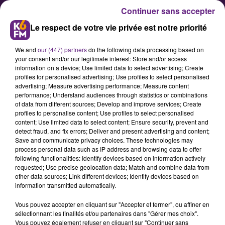
Continuer sans accepter
Le respect de votre vie privée est notre priorité
We and
our (447) partners
do the following data processing based on
your consent and/or our legitimate interest: Store and/or access
information on a device; Use limited data to select advertising; Create
profiles for personalised advertising; Use profiles to select personalised
advertising; Measure advertising performance; Measure content
Selon la FDSEA 21 : « MACRON
performance; Understand audiences through statistics or combinations
of data from different sources; Develop and improve services; Create
TRAHIT LES ELEVEURS ET BERNE
profiles to personalise content; Use profiles to select personalised
LES CONSOMMATEURS »
content; Use limited data to select content; Ensure security, prevent and
detect fraud, and fix errors; Deliver and present advertising and content;
Save and communicate privacy choices. These technologies may
process personal data such as IP address and browsing data to offer
Les éleveurs ont manifesté ces
following functionalities: Identify devices based on information actively
derniers jours aux quatre coins de
requested; Use precise geolocation data; Match and combine data from
other data sources; Link different devices; Identify devices based on
la France leur mécontentement en
information transmitted automatically.
raison du prix de la viande. Nous
Vous pouvez accepter en cliquant sur "Accepter et fermer", ou affiner en
avons reçu ce vendredi un
sélectionnant les finalités et/ou partenaires dans "Gérer mes choix".
communiqué de la Fédération des
Vous pouvez également refuser en cliquant sur "Continuer sans