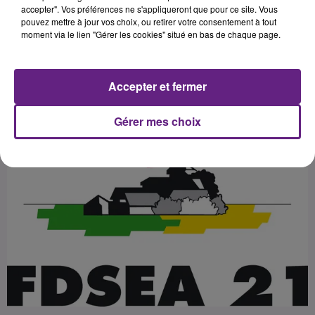
Syndicats d’Exploitants Agricoles de
accepter". Vos préférences ne s'appliqueront que pour ce site. Vous
pouvez mettre à jour vos choix, ou retirer votre consentement à tout
Côte d’Or qui fustige la position
moment via le lien "Gérer les cookies" situé en bas de chaque page.
d’Emmanuel Macron sur le sujet.
Accepter et fermer
Publié : 9 février 2018 à 13h45 par Fabrice Aubry
Gérer mes choix