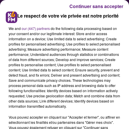
Continuer sans accepter
Le respect de votre vie privée est notre priorité
We and
our (447) partners
do the following data processing based on
your consent and/or our legitimate interest: Store and/or access
information on a device; Use limited data to select advertising; Create
profiles for personalised advertising; Use profiles to select personalised
advertising; Measure advertising performance; Measure content
Signature d’une convention pour
performance; Understand audiences through statistics or combinations
of data from different sources; Develop and improve services; Create
l’emploi dans la métropole
profiles to personalise content; Use profiles to select personalised
dijonnaise
content; Use limited data to select content; Ensure security, prevent and
detect fraud, and fix errors; Deliver and present advertising and content;
Save and communicate privacy choices. These technologies may
process personal data such as IP address and browsing data to offer
Xavier Mirepoix, président de la CCI
following functionalities: Identify devices based on information actively
Côte-d’Or Dijon Métropole, et
requested; Use precise geolocation data; Match and combine data from
other data sources; Link different devices; Identify devices based on
Océane Charret-Godard, présidente
information transmitted automatically.
de l’association Créativ’, ont signé
Vous pouvez accepter en cliquant sur "Accepter et fermer", ou affiner en
ce lundi une convention de
sélectionnant les finalités et/ou partenaires dans "Gérer mes choix".
partenariat en faveur de l’emploi,
Vous pouvez également refuser en cliquant sur "Continuer sans