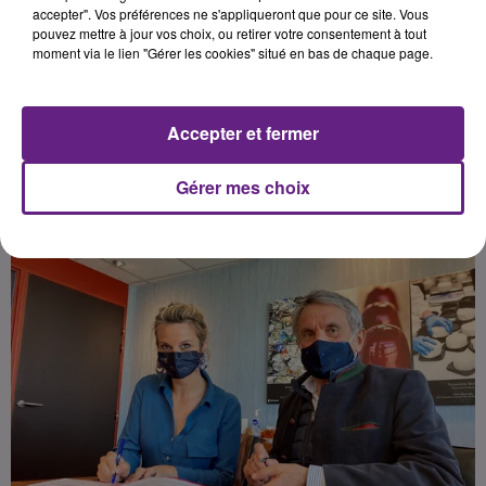
de la formation et de l’insertion
accepter". Vos préférences ne s'appliqueront que pour ce site. Vous
pouvez mettre à jour vos choix, ou retirer votre consentement à tout
professionnelle sur le bassin
moment via le lien "Gérer les cookies" situé en bas de chaque page.
dijonnais.
Accepter et fermer
Publié : 13 avril 2021 à 7h10 par la rédaction
Gérer mes choix